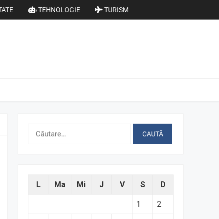
TATE
TEHNOLOGIE
TURISM
Caută
după:
L
Ma
Mi
J
V
S
D
1
2