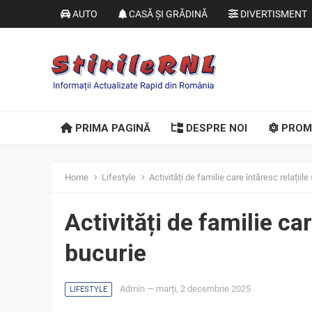
AUTO
CASĂ ȘI GRĂDINĂ
DIVERTISMENT
PRIMA PAGINĂ
DESPRE NOI
PROM
Home
Lifestyle
Activități de familie care întăresc relațiil
Activități de familie car
bucurie
Admin
—
marți, 2 decembrie 2025
LIFESTYLE