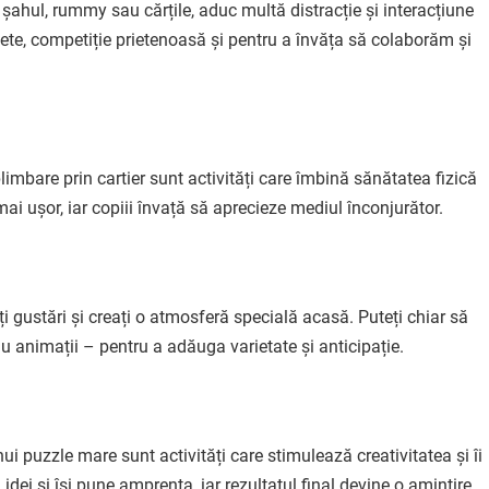
șahul, rummy sau cărțile, aduc multă distracție și interacțiune
sete, competiție prietenoasă și pentru a învăța să colaborăm și
limbare prin cartier sunt activități care îmbină sănătatea fizică
mai ușor, iar copiii învață să aprecieze mediul înconjurător.
iți gustări și creați o atmosferă specială acasă. Puteți chiar să
au animații – pentru a adăuga varietate și anticipație.
ui puzzle mare sunt activități care stimulează creativitatea și îi
idei și își pune amprenta, iar rezultatul final devine o amintire