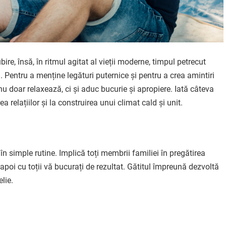
ire, însă, în ritmul agitat al vieții moderne, timpul petrecut
. Pentru a menține legături puternice și pentru a crea amintiri
nu doar relaxează, ci și aduc bucurie și apropiere. Iată câteva
rea relațiilor și la construirea unui climat cald și unit.
 simple rutine. Implică toți membrii familiei în pregătirea
ar apoi cu toții vă bucurați de rezultat. Gătitul împreună dezvoltă
lie.