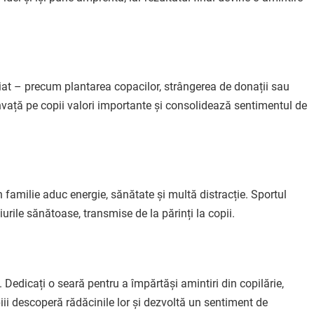
riat – precum plantarea copacilor, strângerea de donații sau
îi învață pe copii valori importante și consolidează sentimentul de
n familie aduc energie, sănătate și multă distracție. Sportul
iurile sănătoase, transmise de la părinți la copii.
. Dedicați o seară pentru a împărtăși amintiri din copilărie,
iii descoperă rădăcinile lor și dezvoltă un sentiment de