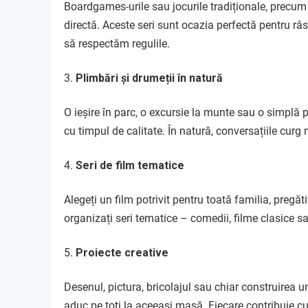
Boardgames-urile sau jocurile tradiționale, precum 
directă. Aceste seri sunt ocazia perfectă pentru râ
să respectăm regulile.
Plimbări și drumeții în natură
O ieșire în parc, o excursie la munte sau o simplă p
cu timpul de calitate. În natură, conversațiile curg 
Seri de film tematice
Alegeți un film potrivit pentru toată familia, pregăt
organizați seri tematice – comedii, filme clasice s
Proiecte creative
Desenul, pictura, bricolajul sau chiar construirea un
aduc pe toți la aceeași masă. Fiecare contribuie cu 