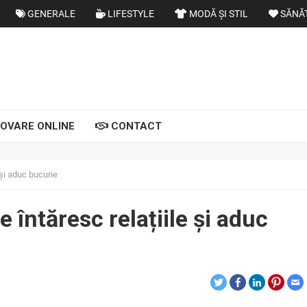
GENERALE
LIFESTYLE
MODĂ ȘI STIL
SĂNĂ
OVARE ONLINE
CONTACT
e și aduc bucurie
e întăresc relațiile și aduc