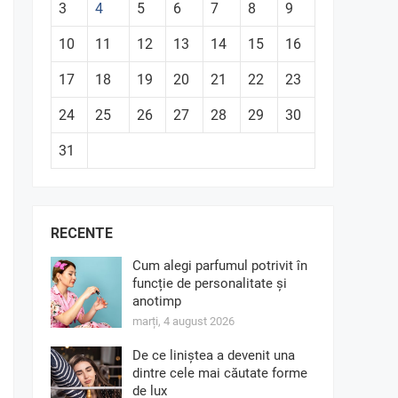
3
4
5
6
7
8
9
10
11
12
13
14
15
16
17
18
19
20
21
22
23
24
25
26
27
28
29
30
31
RECENTE
Cum alegi parfumul potrivit în
funcție de personalitate și
anotimp
marți, 4 august 2026
De ce liniștea a devenit una
dintre cele mai căutate forme
de lux