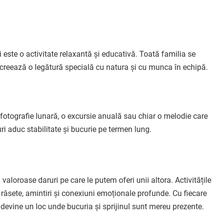
i este o activitate relaxantă și educativă. Toată familia se
 creează o legătură specială cu natura și cu munca în echipă.
 o fotografie lunară, o excursie anuală sau chiar o melodie care
 aduc stabilitate și bucurie pe termen lung.
valoroase daruri pe care le putem oferi unii altora. Activitățile
âsete, amintiri și conexiuni emoționale profunde. Cu fiecare
a devine un loc unde bucuria și sprijinul sunt mereu prezente.