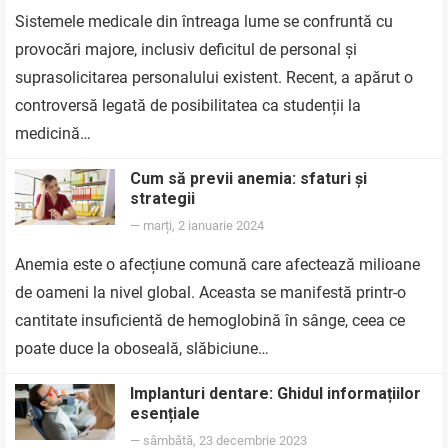
Sistemele medicale din întreaga lume se confruntă cu
provocări majore, inclusiv deficitul de personal și
suprasolicitarea personalului existent. Recent, a apărut o
controversă legată de posibilitatea ca studenții la
medicină…
Cum să previi anemia: sfaturi și
strategii
—
marți, 2 ianuarie 2024
Anemia este o afecțiune comună care afectează milioane
de oameni la nivel global. Aceasta se manifestă printr-o
cantitate insuficientă de hemoglobină în sânge, ceea ce
poate duce la oboseală, slăbiciune…
Implanturi dentare: Ghidul informațiilor
esențiale
—
sâmbătă, 23 decembrie 2023