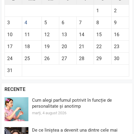
1
2
3
4
5
6
7
8
9
10
11
12
13
14
15
16
17
18
19
20
21
22
23
24
25
26
27
28
29
30
31
RECENTE
Cum alegi parfumul potrivit în funcție de
personalitate și anotimp
marți, 4 august 2026
De ce liniștea a devenit una dintre cele mai