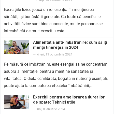
Exercițiile fizice joacă un rol esențial în menținerea
sănătății și bunăstării generale. Cu toate că beneficiile
activității fizice sunt bine cunoscute, multe persoane se
întreabă cât de mult exercițiu este…
Alimentația anti-îmbătrânire: cum să îți
menții tinerețea în 2024
—
vineri, 11 octombrie 2024
Pe măsură ce îmbătrânim, este esențial să ne concentrăm
asupra alimentației pentru a menține sănătatea și
vitalitatea. O dietă echilibrată, bogată în nutrienți esențiali,
poate ajuta la combaterea efectelor îmbătrânirii,…
Exerciții pentru ameliorarea durerilor
de spate: Tehnici utile
—
luni, 8 ianuarie 2024