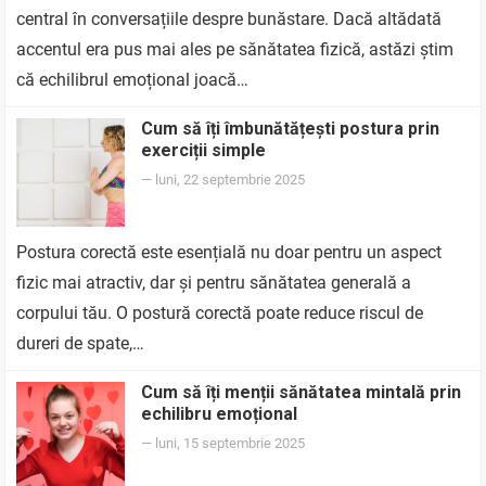
central în conversațiile despre bunăstare. Dacă altădată
accentul era pus mai ales pe sănătatea fizică, astăzi știm
că echilibrul emoțional joacă…
Cum să îți îmbunătățești postura prin
exerciții simple
—
luni, 22 septembrie 2025
Postura corectă este esențială nu doar pentru un aspect
fizic mai atractiv, dar și pentru sănătatea generală a
corpului tău. O postură corectă poate reduce riscul de
dureri de spate,…
Cum să îți menții sănătatea mintală prin
echilibru emoțional
—
luni, 15 septembrie 2025