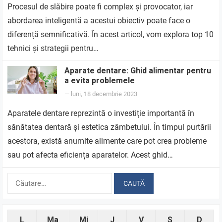
Procesul de slăbire poate fi complex și provocator, iar
abordarea inteligentă a acestui obiectiv poate face o
diferență semnificativă. În acest articol, vom explora top 10
tehnici și strategii pentru…
Aparate dentare: Ghid alimentar pentru
a evita problemele
—
luni, 18 decembrie 2023
Aparatele dentare reprezintă o investiție importantă în
sănătatea dentară și estetica zâmbetului. În timpul purtării
acestora, există anumite alimente care pot crea probleme
sau pot afecta eficiența aparatelor. Acest ghid…
Caută
după:
L
Ma
Mi
J
V
S
D