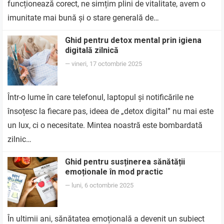
funcționează corect, ne simțim plini de vitalitate, avem o
imunitate mai bună și o stare generală de…
Ghid pentru detox mental prin igiena
digitală zilnică
—
vineri, 17 octombrie 2025
Într-o lume în care telefonul, laptopul și notificările ne
însoțesc la fiecare pas, ideea de „detox digital” nu mai este
un lux, ci o necesitate. Mintea noastră este bombardată
zilnic…
Ghid pentru susținerea sănătății
emoționale în mod practic
—
luni, 6 octombrie 2025
În ultimii ani, sănătatea emoțională a devenit un subiect