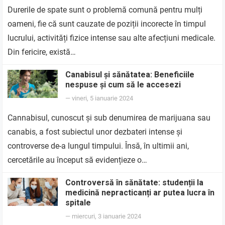
Durerile de spate sunt o problemă comună pentru mulți
oameni, fie că sunt cauzate de poziții incorecte în timpul
lucrului, activități fizice intense sau alte afecțiuni medicale.
Din fericire, există…
Canabisul și sănătatea: Beneficiile
nespuse și cum să le accesezi
—
vineri, 5 ianuarie 2024
Cannabisul, cunoscut și sub denumirea de marijuana sau
canabis, a fost subiectul unor dezbateri intense și
controverse de-a lungul timpului. Însă, în ultimii ani,
cercetările au început să evidențieze o…
Controversă în sănătate: studenții la
medicină nepracticanți ar putea lucra în
spitale
—
miercuri, 3 ianuarie 2024