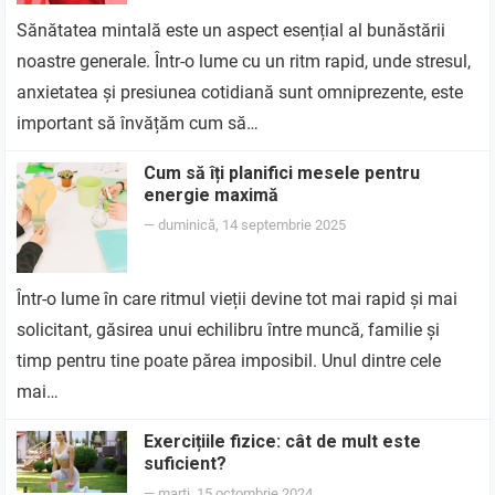
Sănătatea mintală este un aspect esențial al bunăstării
noastre generale. Într-o lume cu un ritm rapid, unde stresul,
anxietatea și presiunea cotidiană sunt omniprezente, este
important să învățăm cum să…
Cum să îți planifici mesele pentru
energie maximă
—
duminică, 14 septembrie 2025
Într-o lume în care ritmul vieții devine tot mai rapid și mai
solicitant, găsirea unui echilibru între muncă, familie și
timp pentru tine poate părea imposibil. Unul dintre cele
mai…
Exercițiile fizice: cât de mult este
suficient?
—
marți, 15 octombrie 2024