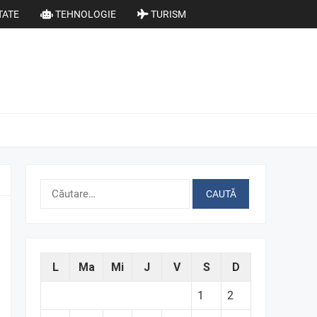
TATE
TEHNOLOGIE
TURISM
Caută
după:
L
Ma
Mi
J
V
S
D
1
2