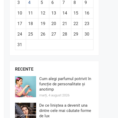
3
4
5
6
7
8
9
10
11
12
13
14
15
16
17
18
19
20
21
22
23
24
25
26
27
28
29
30
31
RECENTE
Cum alegi parfumul potrivit în
funcție de personalitate și
anotimp
marți, 4 august 2026
De ce liniștea a devenit una
dintre cele mai căutate forme
de lux