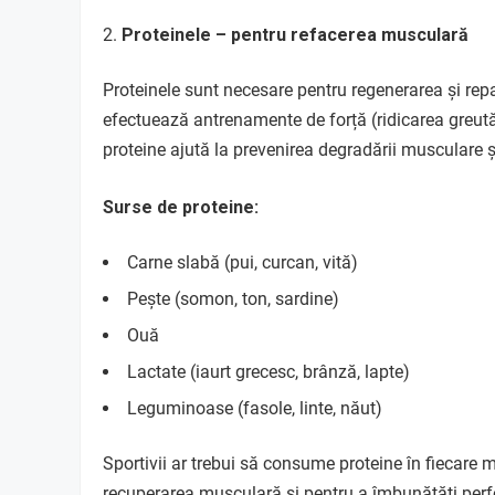
Proteinele – pentru refacerea musculară
Proteinele sunt necesare pentru regenerarea și repar
efectuează antrenamente de forță (ridicarea greută
proteine ajută la prevenirea degradării musculare 
Surse de proteine:
Carne slabă (pui, curcan, vită)
Pește (somon, ton, sardine)
Ouă
Lactate (iaurt grecesc, brânză, lapte)
Leguminoase (fasole, linte, năut)
Sportivii ar trebui să consume proteine în fiecare 
recuperarea musculară și pentru a îmbunătăți per