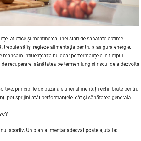
anței atletice și menținerea unei stări de sănătate optime.
ă, trebuie să își regleze alimentația pentru a asigura energie,
a ce mâncăm influențează nu doar performanțele în timpul
a de recuperare, sănătatea pe termen lung și riscul de a dezvolta
ortive, principiile de bază ale unei alimentații echilibrate pentru
nți pot sprijini atât performanțele, cât și sănătatea generală.
ive?
nui sportiv. Un plan alimentar adecvat poate ajuta la: