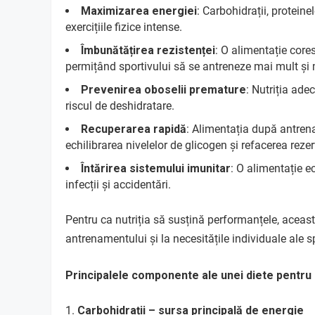
Maximizarea energiei
: Carbohidrații, protein
exercițiile fizice intense.
Îmbunătățirea rezistenței
: O alimentație core
permițând sportivului să se antreneze mai mult și m
Prevenirea oboselii premature
: Nutriția ade
riscul de deshidratare.
Recuperarea rapidă
: Alimentația după antren
echilibrarea nivelelor de glicogen și refacerea rezer
Întărirea sistemului imunitar
: O alimentație e
infecții și accidentări.
Pentru ca nutriția să susțină performanțele, aceasta
antrenamentului și la necesitățile individuale ale sp
Principalele componente ale unei diete pentru 
Carbohidrații – sursa principală de energie