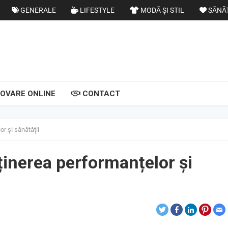
GENERALE
LIFESTYLE
MODĂ ȘI STIL
SĂNĂ
OVARE ONLINE
CONTACT
or și sănătății
sținerea performanțelor și