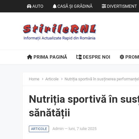
AUTO
CASĂ ȘI GRĂDINĂ
DIVERTISMENT
PRIMA PAGINĂ
DESPRE NOI
PROM
Home
Articole
Nutriția sportivă în susținerea performanțel
Nutriția sportivă în su
sănătății
Admin
—
luni, 7 iulie 2025
ARTICOLE