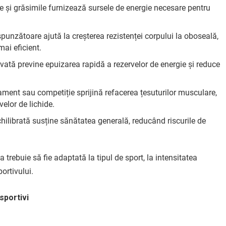
ele și grăsimile furnizează sursele de energie necesare pentru
spunzătoare ajută la creșterea rezistenței corpului la oboseală,
ai eficient.
cvată previne epuizarea rapidă a rezervelor de energie și reduce
ament sau competiție sprijină refacerea țesuturilor musculare,
velor de lichide.
chilibrată susține sănătatea generală, reducând riscurile de
 trebuie să fie adaptată la tipul de sport, la intensitatea
ortivului.
sportivi