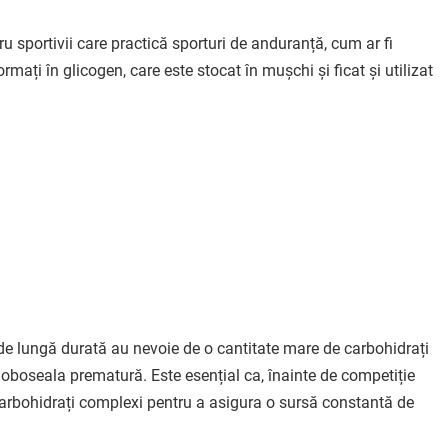
u sportivii care practică sporturi de anduranță, cum ar fi
rmați în glicogen, care este stocat în mușchi și ficat și utilizat
de lungă durată au nevoie de o cantitate mare de carbohidrați
 oboseala prematură. Este esențial ca, înainte de competiție
bohidrați complexi pentru a asigura o sursă constantă de