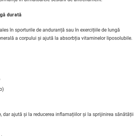
ngă durată
les în sporturile de anduranță sau în exercițiile de lungă
erală a corpului și ajută la absorbția vitaminelor liposolubile.
)
o)
ar ajută și la reducerea inflamațiilor și la sprijinirea sănătății