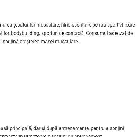
area țesuturilor musculare, fiind esențiale pentru sportivii care
ților, bodybuilding, sporturi de contact). Consumul adecvat de
și sprijină creșterea masei musculare.
masă principală, dar și după antrenamente, pentru a sprijini
formanța în următoarele sesiuni de antrenament.