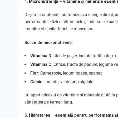
Micronutrienții – vitamine și minerale esenți
Deși micronutrienții nu furnizează energie direct, 
performanțele fizice. Vitaminele și mineralele susț
imunitar și susțin funcțiile musculare.
Surse de micronutrienți:
Vitamina D
: Ulei de pește, lactate fortificate, e
Vitamina C
: Citrice, fructe de pădure, legume ve
Fier
: Carne roșie, leguminoase, spanac.
Calciu
: Lactate, verdețuri, migdale.
Un aport adecvat de vitamine și minerale ajută la p
sănătatea pe termen lung.
Hidratarea – esențială pentru performanță ș