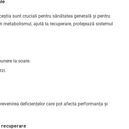
ale
aceștia sunt cruciali pentru sănătatea generală și pentru
in metabolismul, ajută la recuperare, protejează sistemul
xpunere la soare.
rzi.
revenirea deficiențelor care pot afecta performanța și
i recuperare