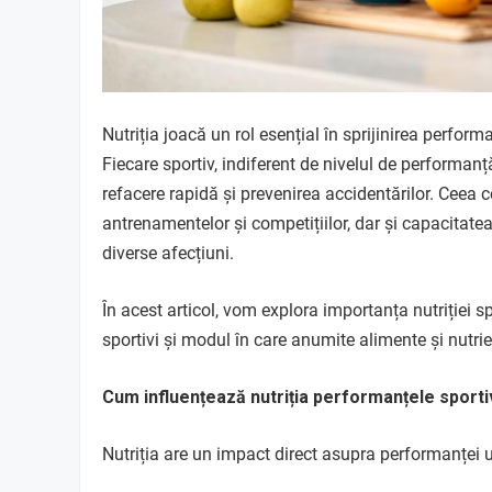
Nutriția joacă un rol esențial în sprijinirea perform
Fiecare sportiv, indiferent de nivelul de performanț
refacere rapidă și prevenirea accidentărilor. Cee
antrenamentelor și competițiilor, dar și capacitate
diverse afecțiuni.
În acest articol, vom explora importanța nutriției sp
sportivi și modul în care anumite alimente și nutrie
Cum influențează nutriția performanțele sport
Nutriția are un impact direct asupra performanței u