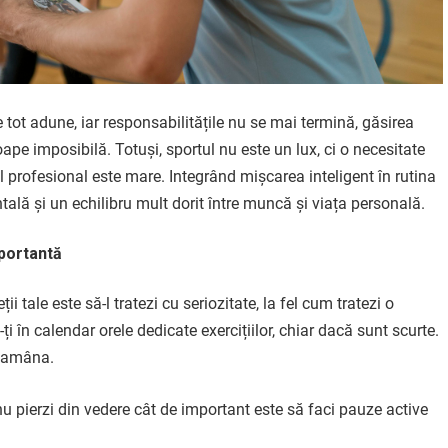
e tot adune, iar responsabilitățile nu se mai termină, găsirea
pe imposibilă. Totuși, sportul nu este un lux, ci o necesitate
 profesional este mare. Integrând mișcarea inteligent în rutina
ntală și un echilibru mult dorit între muncă și viața personală.
mportantă
ii tale este să-l tratezi cu seriozitate, la fel cum tratezi o
i în calendar orele dedicate exercițiilor, chiar dacă sunt scurte.
i amâna.
u pierzi din vedere cât de important este să faci pauze active