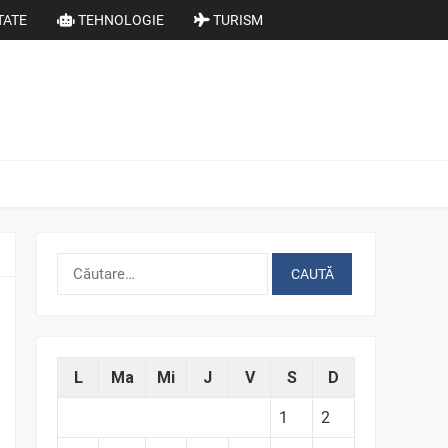
TATE
TEHNOLOGIE
TURISM
Caută
după:
L
Ma
Mi
J
V
S
D
1
2