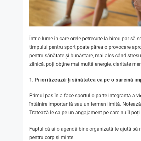
Într-o lume în care orele petrecute la birou par să s
timpului pentru sport poate părea o provocare aproa
pentru sănătate și bunăstare, mai ales când stresul
zilnică, poți obține mai multă energie, claritate me
Prioritizează-ți sănătatea ca pe o sarcină i
Primul pas în a face sportul o parte integrantă a vieț
întâlnire importantă sau un termen limită. Notează-ț
Tratează-le ca pe un angajament pe care nu îl poț
Faptul că ai o agendă bine organizată te ajută să n
pentru corp și minte.