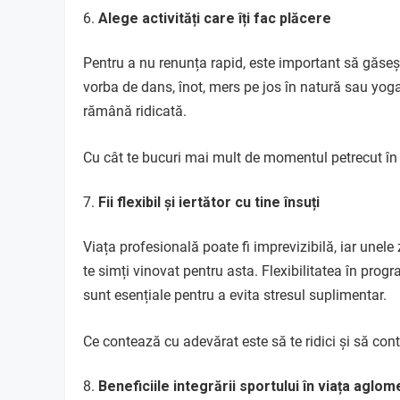
Alege activități care îți fac plăcere
Pentru a nu renunța rapid, este important să găsești
vorba de dans, înot, mers pe jos în natură sau yoga
rămână ridicată.
Cu cât te bucuri mai mult de momentul petrecut în mi
Fii flexibil și iertător cu tine însuți
Viața profesională poate fi imprevizibilă, iar unele 
te simți vinovat pentru asta. Flexibilitatea în pro
sunt esențiale pentru a evita stresul suplimentar.
Ce contează cu adevărat este să te ridici și să conti
Beneficiile integrării sportului în viața aglo