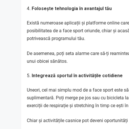
Folosește tehnologia în avantajul tău
Există numeroase aplicații și platforme online car
posibilitatea de a face sport oriunde, chiar și acasă
potrivească programului tău.
De asemenea, poți seta alarme care să-ți reamintea
unui obicei sănătos.
Integrează sportul în activitățile cotidiene
Uneori, cel mai simplu mod de a face sport este să-l 
suplimentară. Poți merge pe jos sau cu bicicleta la 
exerciții de respirație și stretching în timp ce ești î
Chiar și activitățile casnice pot deveni oportunită