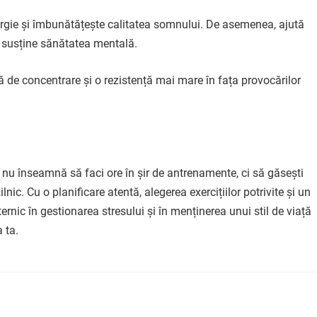
nergie și îmbunătățește calitatea somnului. De asemenea, ajută
și susține sănătatea mentală.
ă de concentrare și o rezistență mai mare în fața provocărilor
 nu înseamnă să faci ore în șir de antrenamente, ci să găsești
nic. Cu o planificare atentă, alegerea exercițiilor potrivite și un
ternic în gestionarea stresului și în menținerea unui stil de viață
 ta.