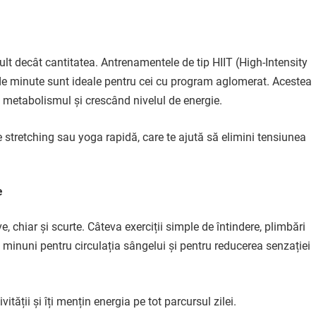
lt decât cantitatea. Antrenamentele de tip HIIT (High-Intensity
0 de minute sunt ideale pentru cei cu program aglomerat. Acestea
nd metabolismul și crescând nivelul de energie.
 stretching sau yoga rapidă, care te ajută să elimini tensiunea
e
e, chiar și scurte. Câteva exerciții simple de întindere, plimbări
e minuni pentru circulația sângelui și pentru reducerea senzației
tății și îți mențin energia pe tot parcursul zilei.