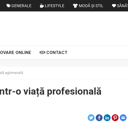
GENERALE
LIFESTYLE
MODĂ ȘI STIL
SĂNĂ
OVARE ONLINE
CONTACT
nală aglomerată
ntr-o viață profesională