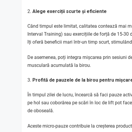
Alege exerciții scurte și eficiente
Când timpul este limitat, calitatea contează mai mu
Interval Training) sau exercițiile de forță de 15-3
îți oferă beneficii mari într-un timp scurt, stimulâ
De asemenea, poți integra mișcarea prin sesiuni de
musculară acumulată la birou.
Profită de pauzele de la birou pentru mișcar
În timpul zilei de lucru, încearcă să faci pauze activ
pe hol sau coborârea pe scări în loc de lift pot fac
de oboseală.
Aceste micro-pauze contribuie la creșterea productivi