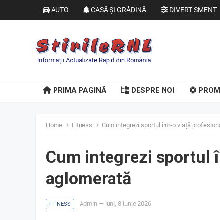
AUTO
CASĂ ȘI GRĂDINĂ
DIVERTISMENT
PRIMA PAGINĂ
DESPRE NOI
PROM
Home
Fitness
Cum integrezi sportul într-o viață profesio
Cum integrezi sportul î
aglomerată
Admin
—
luni, 8 iunie 2026
FITNESS