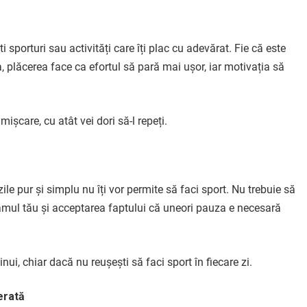
 sporturi sau activități care îți plac cu adevărat. Fie că este
, plăcerea face ca efortul să pară mai ușor, iar motivația să
șcare, cu atât vei dori să-l repeți.
zile pur și simplu nu îți vor permite să faci sport. Nu trebuie să
gramul tău și acceptarea faptului că uneori pauza e necesară
nui, chiar dacă nu reușești să faci sport în fiecare zi.
merată