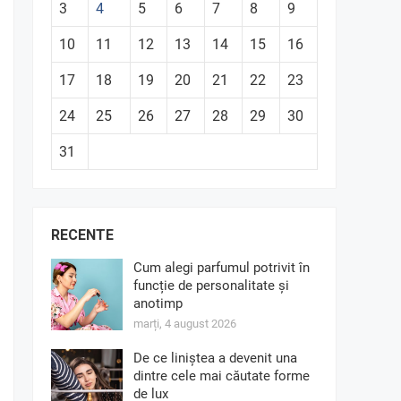
3
4
5
6
7
8
9
10
11
12
13
14
15
16
17
18
19
20
21
22
23
24
25
26
27
28
29
30
31
RECENTE
Cum alegi parfumul potrivit în
funcție de personalitate și
anotimp
marți, 4 august 2026
De ce liniștea a devenit una
dintre cele mai căutate forme
de lux