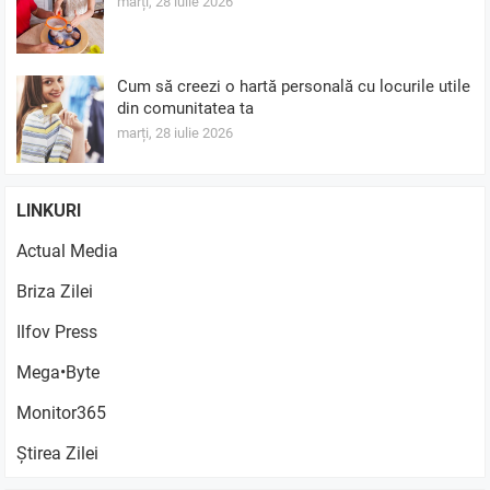
marți, 28 iulie 2026
Cum să creezi o hartă personală cu locurile utile
din comunitatea ta
marți, 28 iulie 2026
LINKURI
Actual Media
Briza Zilei
Ilfov Press
Mega•Byte
Monitor365
Știrea Zilei