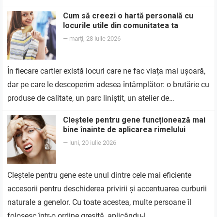
Cum să creezi o hartă personală cu
locurile utile din comunitatea ta
—
marți, 28 iulie 2026
În fiecare cartier există locuri care ne fac viața mai ușoară,
dar pe care le descoperim adesea întâmplător: o brutărie cu
produse de calitate, un parc liniștit, un atelier de…
Cleștele pentru gene funcționează mai
bine înainte de aplicarea rimelului
—
luni, 20 iulie 2026
Cleștele pentru gene este unul dintre cele mai eficiente
accesorii pentru deschiderea privirii și accentuarea curburii
naturale a genelor. Cu toate acestea, multe persoane îl
folosesc într-o ordine greșită, aplicându-l…