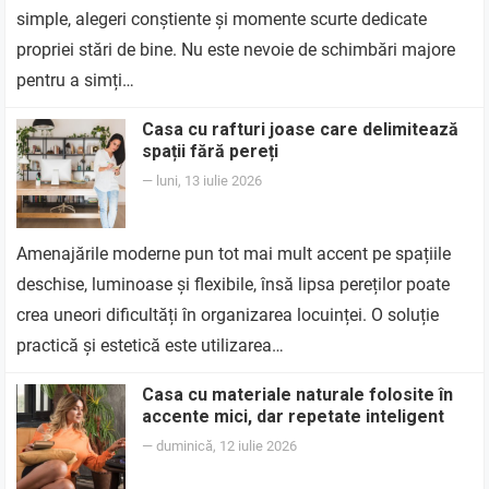
simple, alegeri conștiente și momente scurte dedicate
propriei stări de bine. Nu este nevoie de schimbări majore
pentru a simți…
Casa cu rafturi joase care delimitează
spații fără pereți
—
luni, 13 iulie 2026
Amenajările moderne pun tot mai mult accent pe spațiile
deschise, luminoase și flexibile, însă lipsa pereților poate
crea uneori dificultăți în organizarea locuinței. O soluție
practică și estetică este utilizarea…
Casa cu materiale naturale folosite în
accente mici, dar repetate inteligent
—
duminică, 12 iulie 2026