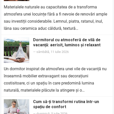
Materialele naturale au capacitatea de a transforma
atmosfera unei locuințe fără a fi nevoie de renovări ample
sau investiții considerabile. Lemnul, piatra, ratanul, inul,
lâna sau ceramica aduc căldură, textură…
Dormitorul cu atmosferă de vilă de
vacanță: aerisit, luminos și relaxant
—
sâmbătă, 11 iulie 2026
Un dormitor inspirat de atmosfera unei vile de vacanță nu
înseamnă mobilier extravagant sau decorațiuni
costisitoare, ci un spațiu în care predomină lumina
naturală, materialele plăcute la atingere și o…
Cum să-ți transformi rutina într-un
spațiu de confort
—
duminică, 5 iulie 2026