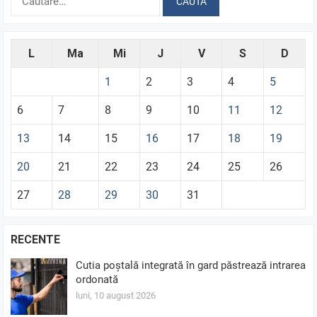
după:
L
Ma
Mi
J
V
S
D
1
2
3
4
5
6
7
8
9
10
11
12
13
14
15
16
17
18
19
20
21
22
23
24
25
26
27
28
29
30
31
RECENTE
Cutia poștală integrată în gard păstrează intrarea
ordonată
luni, 10 august 2026