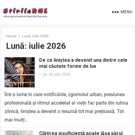
MENU
Home
Lună:
iulie 2026
Lună:
iulie 2026
De ce liniștea a devenit una dintre cele
mai căutate forme de lux
—
joi, 30 iulie 2026
Într-o lume în care notificările, zgomotul urban, presiunea
profesională și ritmul accelerat al vieții fac parte din rutina
zilnică, liniștea a devenit o resursă tot mai prețioasă. Tot
mai mulți…
Clătirea insuficientă poate lăsa părul