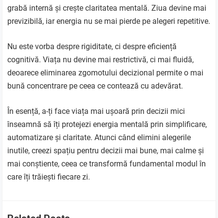
grabă internă și crește claritatea mentală. Ziua devine mai
previzibilă, iar energia nu se mai pierde pe alegeri repetitive.
Nu este vorba despre rigiditate, ci despre eficiență
cognitivă. Viața nu devine mai restrictivă, ci mai fluidă,
deoarece eliminarea zgomotului decizional permite o mai
bună concentrare pe ceea ce contează cu adevărat.
În esență, a-ți face viața mai ușoară prin decizii mici
înseamnă să îți protejezi energia mentală prin simplificare,
automatizare și claritate. Atunci când elimini alegerile
inutile, creezi spațiu pentru decizii mai bune, mai calme și
mai conștiente, ceea ce transformă fundamental modul în
care îți trăiești fiecare zi.