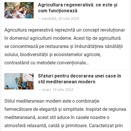
Agricultura regenerativă: ce este și
cum funcționează
—
sâmbătă, 20 iulie 2024
Agricultura regenerativă reprezintă un concept revoluționar
în domeniul agriculturii moderne. Acest tip de agricultură
se concentrează pe restaurarea și îmbunătățirea sănătății
solului, biodiversității și ecosistemelor agricole,
contrastând cu metodele convenționale…
Sfaturi pentru decorarea unei case în
stil mediteranean modern
—
vineri, 19 iulie 2024
Stilul mediteranean modern este o combinație
fermecătoare de eleganță și simplitate. Inspirat de regiunea
mediteraneană, acest stil aduce în casele noastre o
atmosferă relaxantă, caldă și primitoare. Caracterizat prin