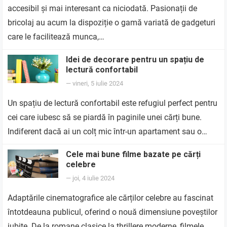
accesibil și mai interesant ca niciodată. Pasionații de
bricolaj au acum la dispoziție o gamă variată de gadgeturi
care le facilitează munca,…
Idei de decorare pentru un spațiu de
lectură confortabil
—
vineri, 5 iulie 2024
Un spațiu de lectură confortabil este refugiul perfect pentru
cei care iubesc să se piardă în paginile unei cărți bune.
Indiferent dacă ai un colț mic într-un apartament sau o…
Cele mai bune filme bazate pe cărți
celebre
—
joi, 4 iulie 2024
Adaptările cinematografice ale cărților celebre au fascinat
întotdeauna publicul, oferind o nouă dimensiune poveștilor
iubite. De la romane clasice la thrillere moderne, filmele