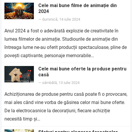
Cele mai bune filme de animație din
2024
—
duminică, 14 iulie 2024
Anul 2024 a fost o adevărată explozie de creativitate în
lumea filmelor de animație. Studiourile de animație din
întreaga lume ne-au oferit producții spectaculoase, pline de
povești captivante, personaje memorabile…
Cele mai bune oferte la produse pentru
casă
—
sâmbătă, 13 iulie 2024
Achiziționarea de produse pentru casă poate fi o provocare,
mai ales când vine vorba de găsirea celor mai bune oferte.
De la electrocasnice la decorațiuni, fiecare achiziție
necesită timp și…