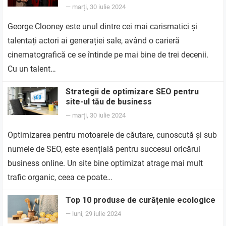
—
marți, 30 iulie 2024
George Clooney este unul dintre cei mai carismatici și
talentați actori ai generației sale, având o carieră
cinematografică ce se întinde pe mai bine de trei decenii.
Cu un talent…
Strategii de optimizare SEO pentru
site-ul tău de business
—
marți, 30 iulie 2024
Optimizarea pentru motoarele de căutare, cunoscută și sub
numele de SEO, este esențială pentru succesul oricărui
business online. Un site bine optimizat atrage mai mult
trafic organic, ceea ce poate…
Top 10 produse de curățenie ecologice
—
luni, 29 iulie 2024