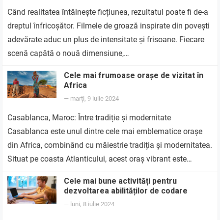
Când realitatea întâlnește ficțiunea, rezultatul poate fi de-a
dreptul înfricoșător. Filmele de groază inspirate din povești
adevărate aduc un plus de intensitate și frisoane. Fiecare
scenă capătă o nouă dimensiune,…
Cele mai frumoase orașe de vizitat în
Africa
—
marți, 9 iulie 2024
Casablanca, Maroc: Între tradiție și modernitate
Casablanca este unul dintre cele mai emblematice orașe
din Africa, combinând cu măiestrie tradiția și modernitatea.
Situat pe coasta Atlanticului, acest oraș vibrant este…
Cele mai bune activități pentru
dezvoltarea abilităților de codare
—
luni, 8 iulie 2024