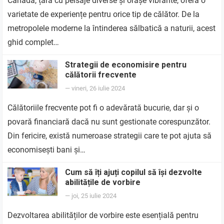
Canada, țara cu peisaje diverse și orașe vibrante, oferă o
varietate de experiențe pentru orice tip de călător. De la
metropolele moderne la întinderea sălbatică a naturii, acest
ghid complet…
Strategii de economisire pentru
călătorii frecvente
—
vineri, 26 iulie 2024
Călătoriile frecvente pot fi o adevărată bucurie, dar și o
povară financiară dacă nu sunt gestionate corespunzător.
Din fericire, există numeroase strategii care te pot ajuta să
economisești bani și…
Cum să îți ajuți copilul să își dezvolte
abilitățile de vorbire
—
joi, 25 iulie 2024
Dezvoltarea abilităților de vorbire este esențială pentru