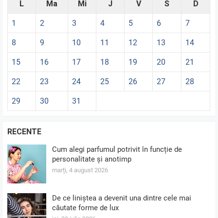
L
Ma
Mi
J
V
S
D
1
2
3
4
5
6
7
8
9
10
11
12
13
14
15
16
17
18
19
20
21
22
23
24
25
26
27
28
29
30
31
RECENTE
Cum alegi parfumul potrivit în funcție de
personalitate și anotimp
marți, 4 august 2026
De ce liniștea a devenit una dintre cele mai
căutate forme de lux