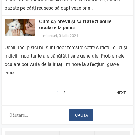
bazate pe cărți reușesc să captiveze prin…
Cum să previi și să tratezi bolile
oculare la pisici
—
miercuri, 3 iulie 2024
Ochii unei pisici nu sunt doar ferestre către sufletul ei, ci și
indicii importante ale sănătății sale generale. Problemele
oculare pot varia de la iritații minore la afecțiuni grave
care…
PAGINAȚIE
1
2
NEXT
ARTICOLE
Caută
după: