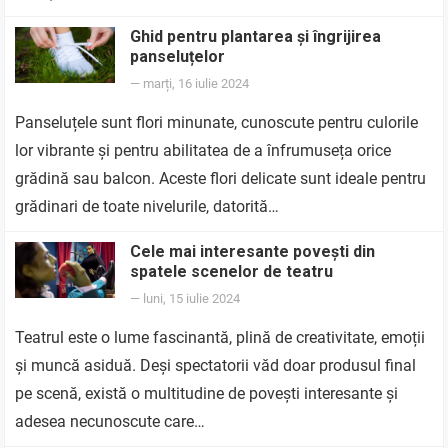
Ghid pentru plantarea și îngrijirea
panseluțelor
—
marți, 16 iulie 2024
Panseluțele sunt flori minunate, cunoscute pentru culorile
lor vibrante și pentru abilitatea de a înfrumuseța orice
grădină sau balcon. Aceste flori delicate sunt ideale pentru
grădinari de toate nivelurile, datorită…
Cele mai interesante povești din
spatele scenelor de teatru
—
luni, 15 iulie 2024
Teatrul este o lume fascinantă, plină de creativitate, emoții
și muncă asiduă. Deși spectatorii văd doar produsul final
pe scenă, există o multitudine de povești interesante și
adesea necunoscute care…