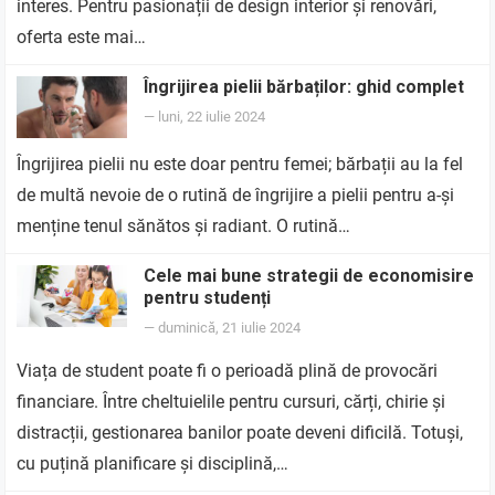
interes. Pentru pasionații de design interior și renovări,
oferta este mai…
Îngrijirea pielii bărbaților: ghid complet
—
luni, 22 iulie 2024
Îngrijirea pielii nu este doar pentru femei; bărbații au la fel
de multă nevoie de o rutină de îngrijire a pielii pentru a-și
menține tenul sănătos și radiant. O rutină…
Cele mai bune strategii de economisire
pentru studenți
—
duminică, 21 iulie 2024
Viața de student poate fi o perioadă plină de provocări
financiare. Între cheltuielile pentru cursuri, cărți, chirie și
distracții, gestionarea banilor poate deveni dificilă. Totuși,
cu puțină planificare și disciplină,…