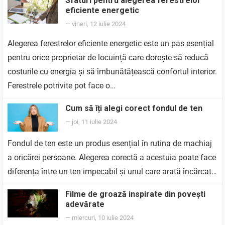
Sfaturi pentru alegerea ferestrelor
eficiente energetic
—
vineri, 12 iulie 2024
Alegerea ferestrelor eficiente energetic este un pas esențial
pentru orice proprietar de locuință care dorește să reducă
costurile cu energia și să îmbunătățească confortul interior.
Ferestrele potrivite pot face o…
Cum să îți alegi corect fondul de ten
—
joi, 11 iulie 2024
Fondul de ten este un produs esențial în rutina de machiaj
a oricărei persoane. Alegerea corectă a acestuia poate face
diferența între un ten impecabil și unul care arată încărcat…
Filme de groază inspirate din povești
adevărate
—
miercuri, 10 iulie 2024