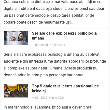
Codarea este una dintre cele mai valoroase abilități în era
digitală. Indiferent dacă ești student, profesionist sau doar
un pasionat de tehnologie, dezvoltarea abilităților de
codare poate deschide nenumărate uși.…
Seriale care explorează psihologia
umană
—
duminică, 7 iulie 2024
Serialele care explorează psihologia umană au captivat
audiențele din întreaga lume datorită abordării lor profunde
și complexe asupra naturii umane. Aceste producții nu
doar că aduc în prim-plan personaje intrigante…
Top 5 gadgeturi pentru pasionații de
bricolaj
—
sâmbătă, 6 iulie 2024
În era tehnologiei avansate, bricolajul a devenit mai