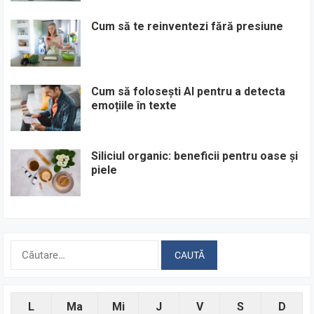
Cum să te reinventezi fără presiune
Cum să folosești AI pentru a detecta
emoțiile în texte
Siliciul organic: beneficii pentru oase și
piele
Caută
după:
L
Ma
Mi
J
V
S
D