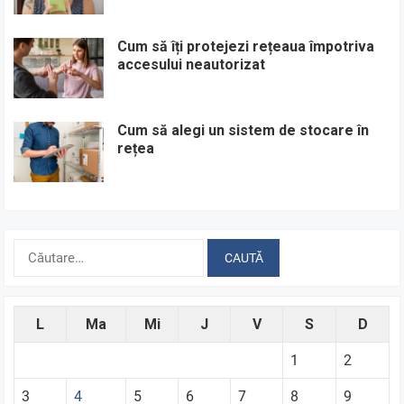
Cum să îți protejezi rețeaua împotriva
accesului neautorizat
Cum să alegi un sistem de stocare în
rețea
Caută
după:
L
Ma
Mi
J
V
S
D
1
2
3
4
5
6
7
8
9