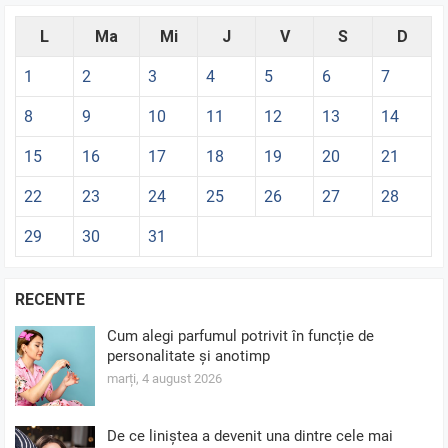
L
Ma
Mi
J
V
S
D
1
2
3
4
5
6
7
8
9
10
11
12
13
14
15
16
17
18
19
20
21
22
23
24
25
26
27
28
29
30
31
RECENTE
Cum alegi parfumul potrivit în funcție de
personalitate și anotimp
marți, 4 august 2026
De ce liniștea a devenit una dintre cele mai