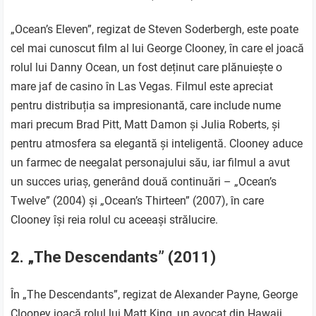
„Ocean’s Eleven”, regizat de Steven Soderbergh, este poate
cel mai cunoscut film al lui George Clooney, în care el joacă
rolul lui Danny Ocean, un fost deținut care plănuiește o
mare jaf de casino în Las Vegas. Filmul este apreciat
pentru distribuția sa impresionantă, care include nume
mari precum Brad Pitt, Matt Damon și Julia Roberts, și
pentru atmosfera sa elegantă și inteligentă. Clooney aduce
un farmec de neegalat personajului său, iar filmul a avut
un succes uriaș, generând două continuări – „Ocean’s
Twelve” (2004) și „Ocean’s Thirteen” (2007), în care
Clooney își reia rolul cu aceeași strălucire.
2. „The Descendants” (2011)
În „The Descendants”, regizat de Alexander Payne, George
Clooney joacă rolul lui Matt King, un avocat din Hawaii