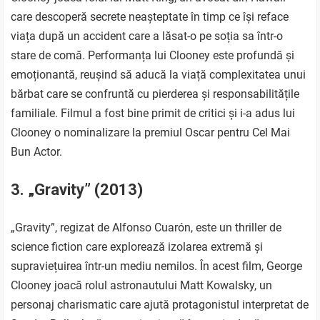
care descoperă secrete neașteptate în timp ce își reface
viața după un accident care a lăsat-o pe soția sa într-o
stare de comă. Performanța lui Clooney este profundă și
emoționantă, reușind să aducă la viață complexitatea unui
bărbat care se confruntă cu pierderea și responsabilitățile
familiale. Filmul a fost bine primit de critici și i-a adus lui
Clooney o nominalizare la premiul Oscar pentru Cel Mai
Bun Actor.
3. „Gravity” (2013)
„Gravity”, regizat de Alfonso Cuarón, este un thriller de
science fiction care explorează izolarea extremă și
supraviețuirea într-un mediu nemilos. În acest film, George
Clooney joacă rolul astronautului Matt Kowalsky, un
personaj charismatic care ajută protagonistul interpretat de