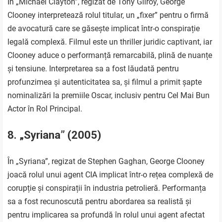
În „Michael Clayton”, regizat de Tony Gilroy, George
Clooney interpretează rolul titular, un „fixer” pentru o firmă
de avocatură care se găsește implicat într-o conspirație
legală complexă. Filmul este un thriller juridic captivant, iar
Clooney aduce o performanță remarcabilă, plină de nuanțe
și tensiune. Interpretarea sa a fost lăudată pentru
profunzimea și autenticitatea sa, și filmul a primit șapte
nominalizări la premiile Oscar, inclusiv pentru Cel Mai Bun
Actor în Rol Principal.
8. „Syriana” (2005)
În „Syriana”, regizat de Stephen Gaghan, George Clooney
joacă rolul unui agent CIA implicat într-o rețea complexă de
corupție și conspirații în industria petrolieră. Performanța
sa a fost recunoscută pentru abordarea sa realistă și
pentru implicarea sa profundă în rolul unui agent afectat