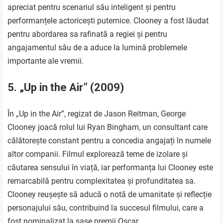
apreciat pentru scenariul său inteligent și pentru
performanțele actoricești puternice. Clooney a fost lăudat
pentru abordarea sa rafinată a regiei și pentru
angajamentul său de a aduce la lumină problemele
importante ale vremii.
5. „Up in the Air” (2009)
În „Up in the Air”, regizat de Jason Reitman, George
Clooney joacă rolul lui Ryan Bingham, un consultant care
călătorește constant pentru a concedia angajați în numele
altor companii. Filmul explorează teme de izolare și
căutarea sensului în viață, iar performanța lui Clooney este
remarcabilă pentru complexitatea și profunditatea sa.
Clooney reușește să aducă o notă de umanitate și reflecție
personajului său, contribuind la succesul filmului, care a
fost nominalizat la șase premii Oscar.