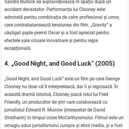
Sandra Bullock să supraviețuiască în spațiu după un
accident devastator. Performanța lui Clooney este
admirată pentru combinația de calm profesional și umor,
care contrabalansează tensiunea din film. „Gravity” a
câștigat șapte premii Oscar și a fost apreciat pentru
efectele sale vizuale inovatoare și pentru regia
excepțională.
4. „Good Night, and Good Luck” (2005)
„Good Night, and Good Luck” este un film pe care George
Clooney nu doar că îl interpretează, dar îl și regizează. În
această dramă istorică, Clooney joacă rolul lui Fred
Friendly, un producător de știri care colaborează cu
jurnalistul Edward R. Murrow (interpretat de David
Strathairn) în timpul crizei McCarthyismului. Filmul este un
omagiu adus jurnalismului curajos și eticii media, și a fost