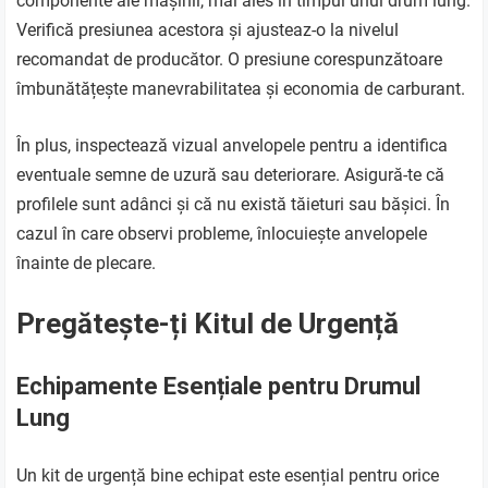
componente ale mașinii, mai ales în timpul unui drum lung.
Verifică presiunea acestora și ajusteaz-o la nivelul
recomandat de producător. O presiune corespunzătoare
îmbunătățește manevrabilitatea și economia de carburant.
În plus, inspectează vizual anvelopele pentru a identifica
eventuale semne de uzură sau deteriorare. Asigură-te că
profilele sunt adânci și că nu există tăieturi sau bășici. În
cazul în care observi probleme, înlocuiește anvelopele
înainte de plecare.
Pregătește-ți Kitul de Urgență
Echipamente Esențiale pentru Drumul
Lung
Un kit de urgență bine echipat este esențial pentru orice