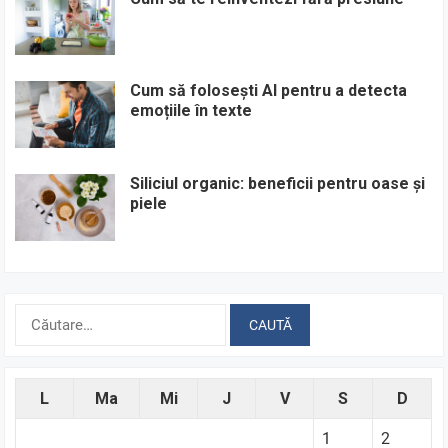
Cum să folosești AI pentru a detecta
emoțiile în texte
Siliciul organic: beneficii pentru oase și
piele
Caută
după:
L
Ma
Mi
J
V
S
D
1
2