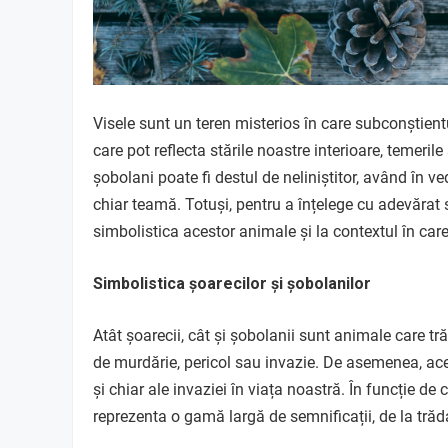
Visele sunt un teren misterios în care subconștien
care pot reflecta stările noastre interioare, temeril
șobolani poate fi destul de neliniștitor, având în 
chiar teamă. Totuși, pentru a înțelege cu adevărat s
simbolistica acestor animale și la contextul în care
Simbolistica șoarecilor și șobolanilor
Atât șoarecii, cât și șobolanii sunt animale care t
de murdărie, pericol sau invazie. De asemenea, aces
și chiar ale invaziei în viața noastră. În funcție de 
reprezenta o gamă largă de semnificații, de la trăd