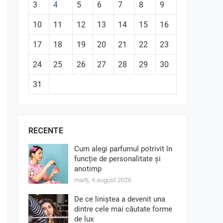
3
4
5
6
7
8
9
10
11
12
13
14
15
16
17
18
19
20
21
22
23
24
25
26
27
28
29
30
31
RECENTE
Cum alegi parfumul potrivit în
funcție de personalitate și
anotimp
marți, 4 august 2026
De ce liniștea a devenit una
dintre cele mai căutate forme
de lux