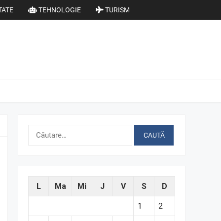
TATE
TEHNOLOGIE
TURISM
Caută
după:
L
Ma
Mi
J
V
S
D
1
2