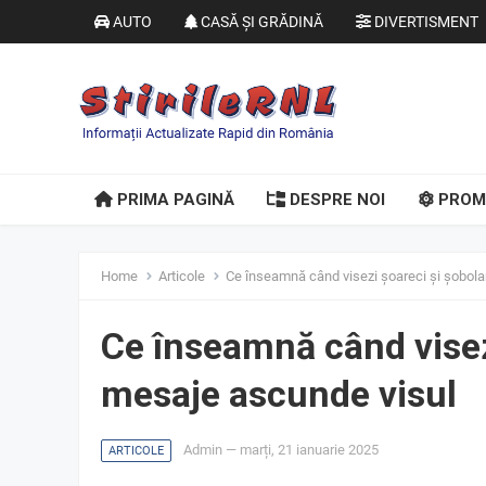
AUTO
CASĂ ȘI GRĂDINĂ
DIVERTISMENT
PRIMA PAGINĂ
DESPRE NOI
PROM
Home
Articole
Ce înseamnă când visezi șoareci și șobola
Ce înseamnă când visezi
mesaje ascunde visul
Admin
—
marți, 21 ianuarie 2025
ARTICOLE