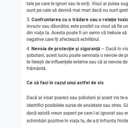
tale pe care le ignori sau le eviți. Visul ar putea su
sunt pe cale să devină mai mari dacă nu sunt gest
Confruntarea cu o trădare sau o relație toxi
invaziv sau dăunător, este posibil ca visul să fie 
din viața ta. Acesta poate fi un semn că trebuie să r
negative care îți afectează echilibrul.
Nevoia de protecție și siguranță
– Dacă în vis 
șobolani, acest lucru poate semnala o nevoie de pro
te ferești de influențele externe sau că ai nevoie d
frământă.
Ce să faci în cazul unui astfel de vis
Dacă ai visat șoareci sau șobolani și acest vis te-a n
identifici posibilele surse de anxietate sau stres. 
dacă există vreun aspect pe care l-ai ignorat sau ev
schimbări pozitive în viața ta, de a-ți înfrunta frici