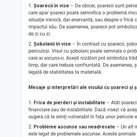
Șoarecii în vise
– De obicei, șoarecii sunt perce
care apar șoareci poate semnifica o problemă mică,
situație minoră, dar enervantă, sau despre o frică ca
impactul său. De asemenea, șoarecii pot simboliza
de zi cu zi.
Șobolanii în vise
– În contrast cu șoarecii, șob
periculoși. Visul cu șobolani poate semnala o pr
care ai ascuns-o. Acești rozători pot simboliza trăda
timp, dar care trebuie confruntată. De asemenea, șo
legată de stabilitatea ta materială.
Mesaje și interpretări ale visului cu șoareci și 
Frica de pierderi și instabilitate
– Atât șoarecii
financiare sau de instabilitate. Dacă visezi că ace
sugera că te simți vulnerabil în fața unor pericole 
Probleme ascunse sau neadresate
– Un alt m
este legat de problemele ascunse. Aceste animale t