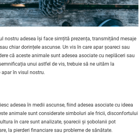
tul nostru adesea își face simțită prezența, transmițând mesaje
e sau chiar dorințele ascunse. Un vis în care apar șoareci sau
vedere că aceste animale sunt adesea asociate cu neplăceri sau
emnificația unui astfel de vis, trebuie să ne uităm la
 apar în visul nostru.
răiesc adesea în medii ascunse, fiind adesea asociate cu ideea
te animale sunt considerate simboluri ale fricii, disconfortului
cultura în care sunt analizate, șoarecii și șobolanii pot
are, la pierderi financiare sau probleme de sănătate.