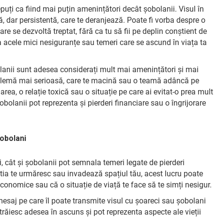
puți ca fiind mai puțin amenințători decât șobolanii. Visul în
 dar persistentă, care te deranjează. Poate fi vorba despre o
re se dezvoltă treptat, fără ca tu să fii pe deplin conștient de
 acele mici nesiguranțe sau temeri care se ascund în viața ta
olanii sunt adesea considerați mult mai amenințători și mai
oblemă mai serioasă, care te macină sau o teamă adâncă pe
rea, o relație toxică sau o situație pe care ai evitat-o prea mult
bolanii pot reprezenta și pierderi financiare sau o îngrijorare
șobolani
, cât și șobolanii pot semnala temeri legate de pierderi
știa te urmăresc sau invadează spațiul tău, acest lucru poate
economice sau că o situație de viață te face să te simți nesigur.
esaj pe care îl poate transmite visul cu șoareci sau șobolani
răiesc adesea în ascuns și pot reprezenta aspecte ale vieții