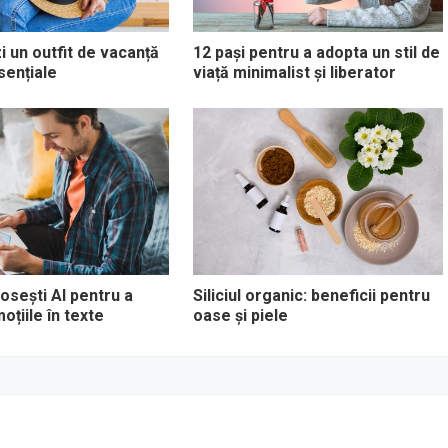
 un outfit de vacanță
12 pași pentru a adopta un stil de
sențiale
viață minimalist și liberator
osești AI pentru a
Siliciul organic: beneficii pentru
oțiile în texte
oase și piele