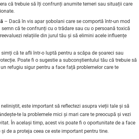
gera că trebuie să îți confrunți anumite temeri sau situații care
ionate.
că
– Dacă în vis apar șobolani care se comportă într-un mod
un semn că te confrunți cu o trădare sau cu o persoană toxică
eevaluezi relațiile din jurul tău și să elimini acele influențe
simți că te afli într-o luptă pentru a scăpa de șoareci sau
tecție. Poate fi o sugestie a subconștientului tău că trebuie să
e un refugiu sigur pentru a face față problemelor care te
eliniștit, este important să reflectezi asupra vieții tale și să
Gândește-te la problemele mici și mari care te preocupă și vezi
itat. În același timp, acest vis poate fi o oportunitate de a face
le și de a proteja ceea ce este important pentru tine.