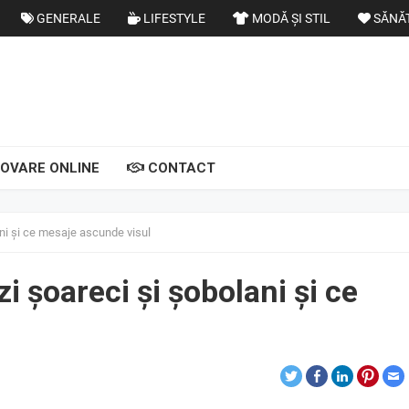
GENERALE
LIFESTYLE
MODĂ ȘI STIL
SĂNĂ
OVARE ONLINE
CONTACT
ni și ce mesaje ascunde visul
 șoareci și șobolani și ce