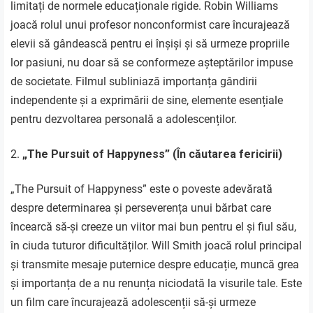
limitați de normele educaționale rigide. Robin Williams
joacă rolul unui profesor nonconformist care încurajează
elevii să gândească pentru ei înșiși și să urmeze propriile
lor pasiuni, nu doar să se conformeze așteptărilor impuse
de societate. Filmul subliniază importanța gândirii
independente și a exprimării de sine, elemente esențiale
pentru dezvoltarea personală a adolescenților.
„The Pursuit of Happyness” (În căutarea fericirii)
„The Pursuit of Happyness” este o poveste adevărată
despre determinarea și perseverența unui bărbat care
încearcă să-și creeze un viitor mai bun pentru el și fiul său,
în ciuda tuturor dificultăților. Will Smith joacă rolul principal
și transmite mesaje puternice despre educație, muncă grea
și importanța de a nu renunța niciodată la visurile tale. Este
un film care încurajează adolescenții să-și urmeze