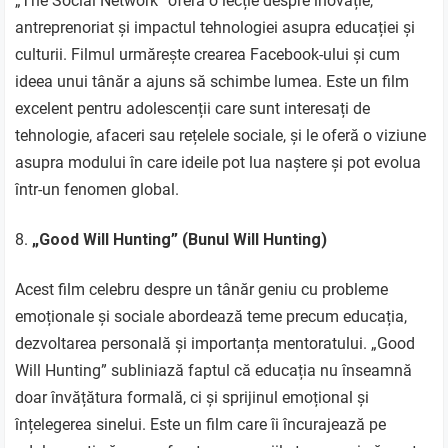
„The Social Network” oferă o lecție despre inovație,
antreprenoriat și impactul tehnologiei asupra educației și
culturii. Filmul urmărește crearea Facebook-ului și cum
ideea unui tânăr a ajuns să schimbe lumea. Este un film
excelent pentru adolescenții care sunt interesați de
tehnologie, afaceri sau rețelele sociale, și le oferă o viziune
asupra modului în care ideile pot lua naștere și pot evolua
într-un fenomen global.
„Good Will Hunting” (Bunul Will Hunting)
Acest film celebru despre un tânăr geniu cu probleme
emoționale și sociale abordează teme precum educația,
dezvoltarea personală și importanța mentoratului. „Good
Will Hunting” subliniază faptul că educația nu înseamnă
doar învățătura formală, ci și sprijinul emoțional și
înțelegerea sinelui. Este un film care îi încurajează pe