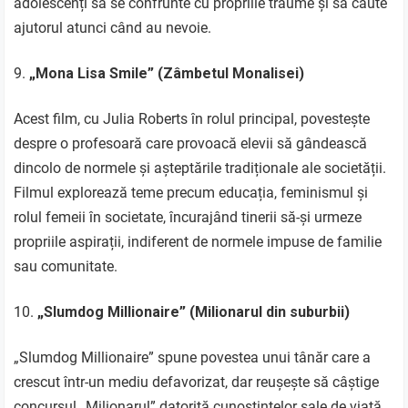
adolescenți să se confrunte cu propriile traume și să caute
ajutorul atunci când au nevoie.
„Mona Lisa Smile” (Zâmbetul Monalisei)
Acest film, cu Julia Roberts în rolul principal, povestește
despre o profesoară care provoacă elevii să gândească
dincolo de normele și așteptările tradiționale ale societății.
Filmul explorează teme precum educația, feminismul și
rolul femeii în societate, încurajând tinerii să-și urmeze
propriile aspirații, indiferent de normele impuse de familie
sau comunitate.
„Slumdog Millionaire” (Milionarul din suburbii)
„Slumdog Millionaire” spune povestea unui tânăr care a
crescut într-un mediu defavorizat, dar reușește să câștige
concursul „Milionarul” datorită cunoștințelor sale de viață.