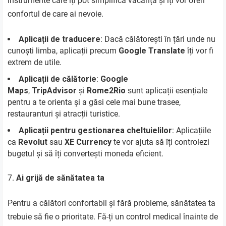
instrumente care îți pot simplifica vacanța și îți vor oferi
confortul de care ai nevoie.
Aplicații de traducere
: Dacă călătorești în țări unde nu
cunoști limba, aplicații precum
Google Translate
îți vor fi
extrem de utile.
Aplicații de călătorie
:
Google
Maps
,
TripAdvisor
și
Rome2Rio
sunt aplicații esențiale
pentru a te orienta și a găsi cele mai bune trasee,
restauranturi și atracții turistice.
Aplicații pentru gestionarea cheltuielilor
: Aplicațiile
ca
Revolut
sau
XE Currency
te vor ajuta să îți controlezi
bugetul și să îți convertești moneda eficient.
Ai grijă de sănătatea ta
Pentru a călători confortabil și fără probleme, sănătatea ta
trebuie să fie o prioritate. Fă-ți un control medical înainte de