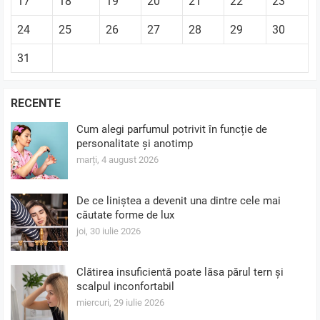
17
18
19
20
21
22
23
24
25
26
27
28
29
30
31
RECENTE
Cum alegi parfumul potrivit în funcție de
personalitate și anotimp
marți, 4 august 2026
De ce liniștea a devenit una dintre cele mai
căutate forme de lux
joi, 30 iulie 2026
Clătirea insuficientă poate lăsa părul tern și
scalpul inconfortabil
miercuri, 29 iulie 2026