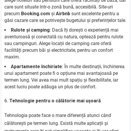
alege hoteluri sau pensiuni care oferă facilități de bază, dar
care sunt situate într-o zonă bună, accesibilă. Site-uri
precum
Booking.com
și
Airbnb
sunt excelente pentru a
găsi cazare care se potrivește bugetului și preferințelor tale.
Rulote și camping
: Dacă îți dorești o experiență mai
aventuroasă și conectată cu natura, optează pentru rulote
sau campinguri. Alege locații de camping care oferă
facilități precum băi și electricitate, pentru un confort
maxim.
Apartamente închiriate
: În multe destinații, închirierea
unui apartament poate fi o opțiune mai avantajoasă pe
termen lung. Vei avea mai mult spațiu și flexibilitate, iar
acest lucru poate adăuga un plus de confort.
Tehnologie pentru o călătorie mai ușoară
Tehnologia poate face o mare diferență atunci când
călătorești pe termen lung. Există multe aplicații și