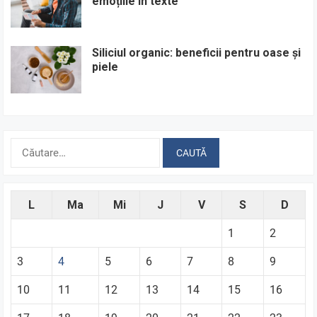
emoțiile în texte
Siliciul organic: beneficii pentru oase și
piele
Caută
după:
L
Ma
Mi
J
V
S
D
1
2
3
4
5
6
7
8
9
10
11
12
13
14
15
16