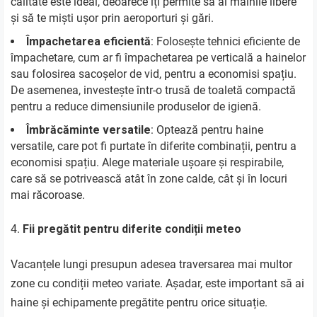
calitate este ideal, deoarece îți permite să ai mâinile libere
și să te miști ușor prin aeroporturi și gări.
Împachetarea eficientă
: Folosește tehnici eficiente de
împachetare, cum ar fi împachetarea pe verticală a hainelor
sau folosirea sacoșelor de vid, pentru a economisi spațiu.
De asemenea, investește într-o trusă de toaletă compactă
pentru a reduce dimensiunile produselor de igienă.
Îmbrăcăminte versatile
: Optează pentru haine
versatile, care pot fi purtate în diferite combinații, pentru a
economisi spațiu. Alege materiale ușoare și respirabile,
care să se potrivească atât în zone calde, cât și în locuri
mai răcoroase.
Fii pregătit pentru diferite condiții meteo
Vacanțele lungi presupun adesea traversarea mai multor
zone cu condiții meteo variate. Așadar, este important să ai
haine și echipamente pregătite pentru orice situație.