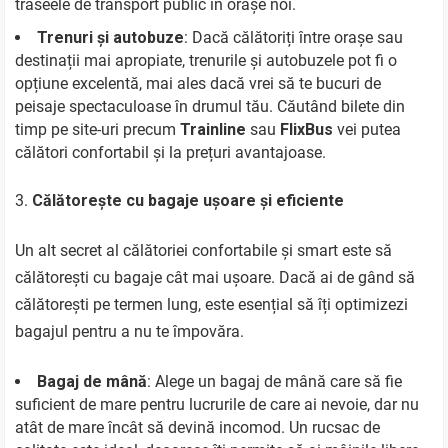
traseele de transport public în orașe noi.
Trenuri și autobuze
: Dacă călătoriți între orașe sau
destinații mai apropiate, trenurile și autobuzele pot fi o
opțiune excelentă, mai ales dacă vrei să te bucuri de
peisaje spectaculoase în drumul tău. Căutând bilete din
timp pe site-uri precum
Trainline
sau
FlixBus
vei putea
călători confortabil și la prețuri avantajoase.
Călătorește cu bagaje ușoare și eficiente
Un alt secret al călătoriei confortabile și smart este să
călătorești cu bagaje cât mai ușoare. Dacă ai de gând să
călătorești pe termen lung, este esențial să îți optimizezi
bagajul pentru a nu te împovăra.
Bagaj de mână
: Alege un bagaj de mână care să fie
suficient de mare pentru lucrurile de care ai nevoie, dar nu
atât de mare încât să devină incomod. Un rucsac de