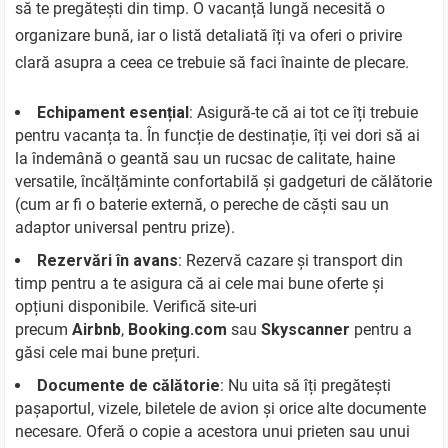
să te pregătești din timp. O vacanță lungă necesită o
organizare bună, iar o listă detaliată îți va oferi o privire
clară asupra a ceea ce trebuie să faci înainte de plecare.
Echipament esențial
: Asigură-te că ai tot ce îți trebuie
pentru vacanța ta. În funcție de destinație, îți vei dori să ai
la îndemână o geantă sau un rucsac de calitate, haine
versatile, încălțăminte confortabilă și gadgeturi de călătorie
(cum ar fi o baterie externă, o pereche de căști sau un
adaptor universal pentru prize).
Rezervări în avans
: Rezervă cazare și transport din
timp pentru a te asigura că ai cele mai bune oferte și
opțiuni disponibile. Verifică site-uri
precum
Airbnb
,
Booking.com
sau
Skyscanner
pentru a
găsi cele mai bune prețuri.
Documente de călătorie
: Nu uita să îți pregătești
pașaportul, vizele, biletele de avion și orice alte documente
necesare. Oferă o copie a acestora unui prieten sau unui