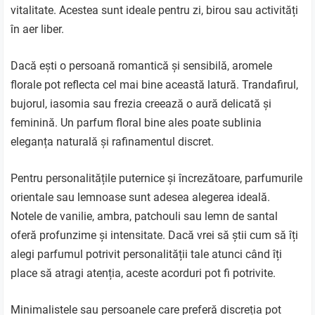
vitalitate. Acestea sunt ideale pentru zi, birou sau activități
în aer liber.
Dacă ești o persoană romantică și sensibilă, aromele
florale pot reflecta cel mai bine această latură. Trandafirul,
bujorul, iasomia sau frezia creează o aură delicată și
feminină. Un parfum floral bine ales poate sublinia
eleganța naturală și rafinamentul discret.
Pentru personalitățile puternice și încrezătoare, parfumurile
orientale sau lemnoase sunt adesea alegerea ideală.
Notele de vanilie, ambra, patchouli sau lemn de santal
oferă profunzime și intensitate. Dacă vrei să știi cum să îți
alegi parfumul potrivit personalității tale atunci când îți
place să atragi atenția, aceste acorduri pot fi potrivite.
Minimalistele sau persoanele care preferă discreția pot