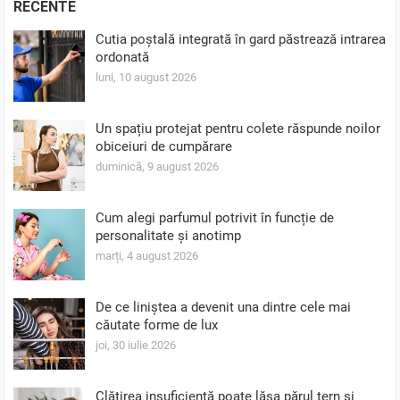
RECENTE
Cutia poștală integrată în gard păstrează intrarea
ordonată
luni, 10 august 2026
Un spațiu protejat pentru colete răspunde noilor
obiceiuri de cumpărare
duminică, 9 august 2026
Cum alegi parfumul potrivit în funcție de
personalitate și anotimp
marți, 4 august 2026
De ce liniștea a devenit una dintre cele mai
căutate forme de lux
joi, 30 iulie 2026
Clătirea insuficientă poate lăsa părul tern și