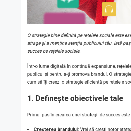
O strategie bine definită pe rețelele sociale este e
atrage și a menține atenția publicului tău. Iată pași
succes pe rețelele sociale.
Într-o lume digitală în continuă expansiune, rețele
publicul și pentru a-ți promova brandul. O strategie
cum să îți creezi o strategie eficientă pe rețelele so
1. Definește obiectivele tale
Primul pas în crearea unei strategii de succes este s
Creșterea brandului
: Vrei să crești notorieta