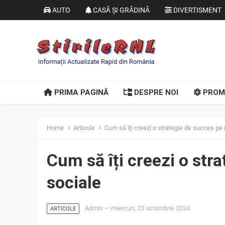
AUTO
CASĂ ȘI GRĂDINĂ
DIVERTISMENT
PRIMA PAGINĂ
DESPRE NOI
PROM
Home
Articole
Cum să îți creezi o strategie de succes pe 
Cum să îți creezi o str
sociale
Admin
—
miercuri, 23 octombrie 2024
ARTICOLE