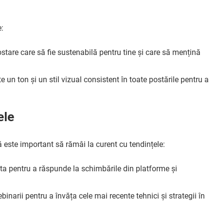
e:
ostare care să fie sustenabilă pentru tine și care să mențină
e un ton și un stil vizual consistent în toate postările pentru a
ele
 este important să rămâi la curent cu tendințele:
ia ta pentru a răspunde la schimbările din platforme și
ebinarii pentru a învăța cele mai recente tehnici și strategii în