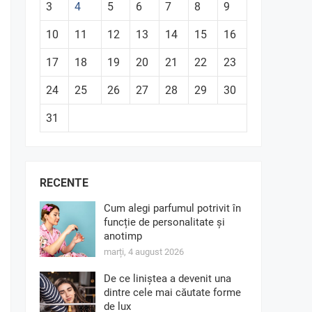
3
4
5
6
7
8
9
10
11
12
13
14
15
16
17
18
19
20
21
22
23
24
25
26
27
28
29
30
31
RECENTE
Cum alegi parfumul potrivit în
funcție de personalitate și
anotimp
marți, 4 august 2026
De ce liniștea a devenit una
dintre cele mai căutate forme
de lux