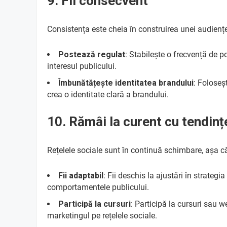
9. Fii consecvent
Consistența este cheia în construirea unei audienț
Postează regulat
: Stabilește o frecvență de p
interesul publicului.
Îmbunătățește identitatea brandului
: Foloseșt
crea o identitate clară a brandului.
10. Rămâi la curent cu tendinț
Rețelele sociale sunt în continuă schimbare, așa că
Fii adaptabil
: Fii deschis la ajustări în strateg
comportamentele publicului.
Participă la cursuri
: Participă la cursuri sau w
marketingul pe rețelele sociale.