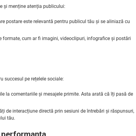
e și menține atenția publicului:
are postare este relevantă pentru publicul tău și se aliniază cu
e formate, cum ar fi imagini, videoclipuri, infografice și postări
u succesul pe rețelele sociale:
rile la comentariile și mesajele primite. Asta arată că îți pasă de
ăți de interacțiune directă prin sesiuni de întrebări și răspunsuri,
lui tău.
ă performanța