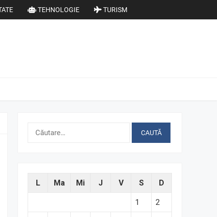
TATE
TEHNOLOGIE
TURISM
Caută
după:
L
Ma
Mi
J
V
S
D
1
2