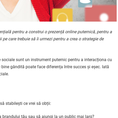
sențială pentru a construi o prezență online puternică, pentru a
i pe care trebuie să îi urmezi pentru a crea o strategie de
le sociale sunt un instrument puternic pentru a interacționa cu
 bine gândită poate face diferența între succes și eșec. Iată
ciale.
ă stabilești ce vrei să obții:
tea brandului tău sau să ajungi la un public mai larg?