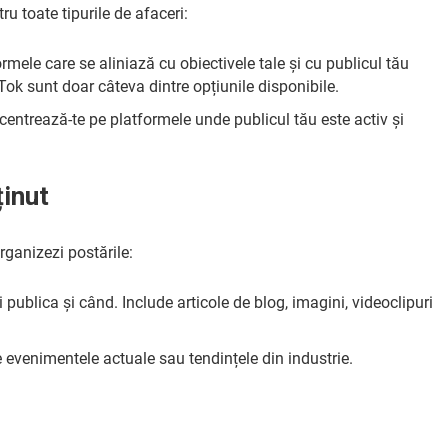
tru toate tipurile de afaceri:
ormele care se aliniază cu obiectivele tale și cu publicul tău
Tok sunt doar câteva dintre opțiunile disponibile.
centrează-te pe platformele unde publicul tău este activ și
ținut
rganizezi postările:
i publica și când. Include articole de blog, imagini, videoclipuri
 de evenimentele actuale sau tendințele din industrie.