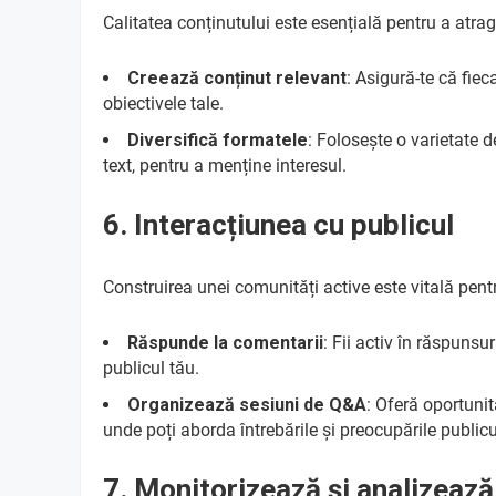
Calitatea conținutului este esențială pentru a atrag
Creează conținut relevant
: Asigură-te că fiec
obiectivele tale.
Diversifică formatele
: Folosește o varietate d
text, pentru a menține interesul.
6. Interacțiunea cu publicul
Construirea unei comunități active este vitală pentr
Răspunde la comentarii
: Fii activ în răspunsu
publicul tău.
Organizează sesiuni de Q&A
: Oferă oportunit
unde poți aborda întrebările și preocupările publicu
7. Monitorizează și analizeaz