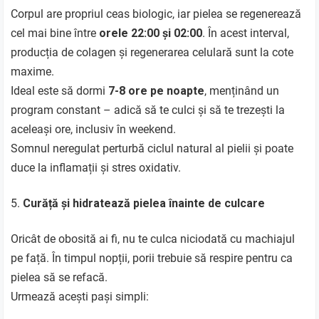
Corpul are propriul ceas biologic, iar pielea se regenerează
cel mai bine între
orele 22:00 și 02:00
. În acest interval,
producția de colagen și regenerarea celulară sunt la cote
maxime.
Ideal este să dormi
7-8 ore pe noapte
, menținând un
program constant – adică să te culci și să te trezești la
aceleași ore, inclusiv în weekend.
Somnul neregulat perturbă ciclul natural al pielii și poate
duce la inflamații și stres oxidativ.
Curăță și hidratează pielea înainte de culcare
Oricât de obosită ai fi, nu te culca niciodată cu machiajul
pe față. În timpul nopții, porii trebuie să respire pentru ca
pielea să se refacă.
Urmează acești pași simpli: