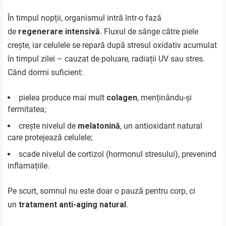
În timpul nopții, organismul intră într-o fază
de
regenerare intensivă
. Fluxul de sânge către piele
crește, iar celulele se repară după stresul oxidativ acumulat
în timpul zilei – cauzat de poluare, radiații UV sau stres.
Când dormi suficient:
pielea produce mai mult
colagen
, menținându-și
fermitatea;
crește nivelul de
melatonină
, un antioxidant natural
care protejează celulele;
scade nivelul de cortizol (hormonul stresului), prevenind
inflamațiile.
Pe scurt, somnul nu este doar o pauză pentru corp, ci
un
tratament anti-aging natural
.