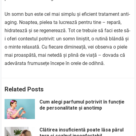
Un somn bun este cel mai simplu și eficient tratament anti-
aging. Noaptea, pielea ta lucrează pentru tine – repară,
hidratează și se regenerează. Tot ce trebuie să faci este să-
i oferi contextul potrivit: un somn liniștit, o rutină blândă și
o minte relaxată. Cu fiecare dimineață, vei observa o piele
mai proaspătă, mai netedă și plină de viață – dovada că
adevărata frumusețe începe în orele de odihnă.
Related Posts
Cum alegi parfumul potrivit în funcție
de personalitate și anotimp
Clătirea insuficientă poate lăsa părul
tern și scalpul inconfortabil