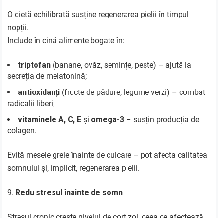
O dietă echilibrată susține regenerarea pielii în timpul
nopții.
Include în cină alimente bogate în:
triptofan
(banane, ovăz, semințe, pește) – ajută la
secreția de melatonină;
antioxidanți
(fructe de pădure, legume verzi) – combat
radicalii liberi;
vitaminele A, C, E
și
omega-3
– susțin producția de
colagen.
Evită mesele grele înainte de culcare – pot afecta calitatea
somnului și, implicit, regenerarea pielii.
Redu stresul înainte de somn
Stresul cronic crește nivelul de cortizol, ceea ce afectează