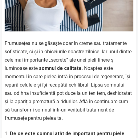
Frumusețea nu se găsește doar în creme sau tratamente
sofisticate, ci și în obiceiurile noastre zilnice. Iar unul dintre
cele mai importante „secrete” ale unei pieli tinere și
luminoase este
somnul de calitate
. Noaptea este
momentul în care pielea intră în procesul de regenerare, își
repară celulele și își recapătă echilibrul. Lipsa somnului
sau odihna insuficientă pot duce la un ten tern, deshidratat
și la apariția prematură a ridurilor. Află în continuare cum
să transformi somnul într-un veritabil tratament de
frumusețe pentru pielea ta.
De ce este somnul atât de important pentru piele