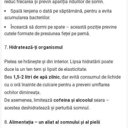
reduc frecarea și previn apariția ridurilor de somn.
Spală lenjeria o dată pe săptămână, pentru a evita
acumularea bacteriilor.
Încearcă să dormi pe spate – această poziție previne
cutele formate de presiunea feței pe pernă.
Hidratează-ți organismul
Pielea se hrănește și din interior. Lipsa hidratării poate
duce la un ten tern și lipsit de elasticitate.
Bea
1,5-2 litri de apă zilnic
, dar evită consumul de lichide
cu o oră înainte de culcare pentru a preveni umflarea
ochilor dimineața.
De asemenea, limitează
cofeina și alcoolul
seara –
acestea deshidratează și perturbă somnul.
Alimentația – un aliat al somnului și al pielii