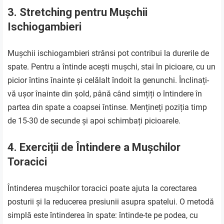
3. Stretching pentru Mușchii
Ischiogambieri
Mușchii ischiogambieri strânsi pot contribui la durerile de
spate. Pentru a întinde acești mușchi, stai în picioare, cu un
picior întins înainte și celălalt îndoit la genunchi. Înclinați-
vă ușor înainte din șold, până când simțiți o întindere în
partea din spate a coapsei întinse. Mențineți poziția timp
de 15-30 de secunde și apoi schimbați picioarele.
4. Exerciții de Întindere a Mușchilor
Toracici
Întinderea mușchilor toracici poate ajuta la corectarea
posturii și la reducerea presiunii asupra spatelui. O metodă
simplă este întinderea în spate: întinde-te pe podea, cu