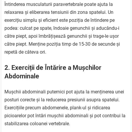
Întinderea musculaturii paravertebrale poate ajuta la
relaxarea și eliberarea tensiunii din zona spatelui. Un
exercițiu simplu și eficient este poziția de întindere pe
podea: culcat pe spate, îndoaie genunchii și aducându-i
către piept, apoi îmbrățișează genunchii și trage-le ușor
către piept. Menține poziția timp de 15-30 de secunde și
repetă de câteva ori.
2. Exerciții de Întărire a Mușchilor
Abdominale
Mușchii abdominali puternici pot ajuta la menținerea unei
posturi corecte și la reducerea presiunii asupra spatelui.
Exercițiile precum abdomenele, plank-ul și ridicarea
picioarelor pot întări mușchii abdominali și pot contribui la
stabilizarea coloanei vertebrale.