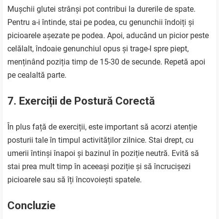
Mușchii glutei strânși pot contribui la durerile de spate.
Pentru a-i întinde, stai pe podea, cu genunchii îndoiți și
picioarele așezate pe podea. Apoi, aducând un picior peste
celălalt, îndoaie genunchiul opus și trage-l spre piept,
menținând poziția timp de 15-30 de secunde. Repetă apoi
pe cealaltă parte.
7. Exerciții de Postură Corectă
În plus față de exerciții, este important să acorzi atenție
posturii tale în timpul activităților zilnice. Stai drept, cu
umerii întinși înapoi și bazinul în poziție neutră. Evită să
stai prea mult timp în aceeași poziție și să încrucișezi
picioarele sau să îți încovoiești spatele.
Concluzie