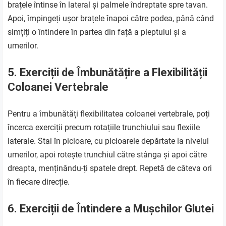
brațele întinse în lateral și palmele îndreptate spre tavan.
Apoi, împingeți ușor brațele înapoi către podea, până când
simțiți o întindere în partea din față a pieptului și a
umerilor.
5. Exerciții de Îmbunătățire a Flexibilității
Coloanei Vertebrale
Pentru a îmbunătăți flexibilitatea coloanei vertebrale, poți
încerca exerciții precum rotațiile trunchiului sau flexiile
laterale. Stai în picioare, cu picioarele depărtate la nivelul
umerilor, apoi rotește trunchiul către stânga și apoi către
dreapta, menținându-ți spatele drept. Repetă de câteva ori
în fiecare direcție.
6. Exerciții de Întindere a Mușchilor Glutei