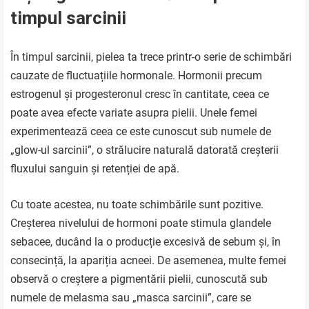
timpul sarcinii
În timpul sarcinii, pielea ta trece printr-o serie de schimbări
cauzate de fluctuațiile hormonale. Hormonii precum
estrogenul și progesteronul cresc în cantitate, ceea ce
poate avea efecte variate asupra pielii. Unele femei
experimentează ceea ce este cunoscut sub numele de
„glow-ul sarcinii”, o strălucire naturală datorată creșterii
fluxului sanguin și retenției de apă.
Cu toate acestea, nu toate schimbările sunt pozitive.
Creșterea nivelului de hormoni poate stimula glandele
sebacee, ducând la o producție excesivă de sebum și, în
consecință, la apariția acneei. De asemenea, multe femei
observă o creștere a pigmentării pielii, cunoscută sub
numele de melasma sau „masca sarcinii”, care se