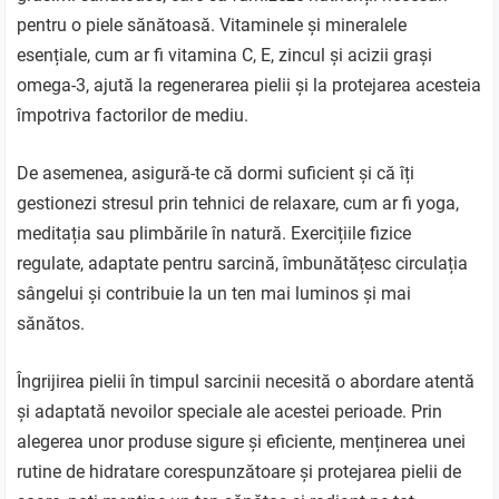
pentru o piele sănătoasă. Vitaminele și mineralele
esențiale, cum ar fi vitamina C, E, zincul și acizii grași
omega-3, ajută la regenerarea pielii și la protejarea acesteia
împotriva factorilor de mediu.
De asemenea, asigură-te că dormi suficient și că îți
gestionezi stresul prin tehnici de relaxare, cum ar fi yoga,
meditația sau plimbările în natură. Exercițiile fizice
regulate, adaptate pentru sarcină, îmbunătățesc circulația
sângelui și contribuie la un ten mai luminos și mai
sănătos.
Îngrijirea pielii în timpul sarcinii necesită o abordare atentă
și adaptată nevoilor speciale ale acestei perioade. Prin
alegerea unor produse sigure și eficiente, menținerea unei
rutine de hidratare corespunzătoare și protejarea pielii de