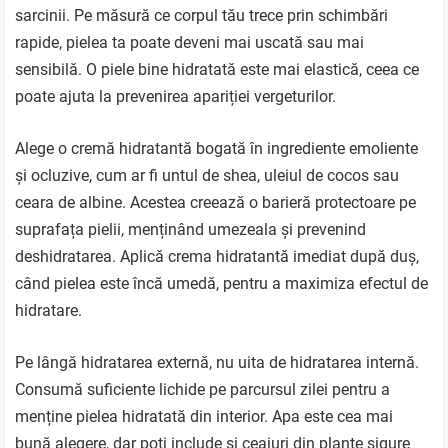
sarcinii. Pe măsură ce corpul tău trece prin schimbări
rapide, pielea ta poate deveni mai uscată sau mai
sensibilă. O piele bine hidratată este mai elastică, ceea ce
poate ajuta la prevenirea apariției vergeturilor.
Alege o cremă hidratantă bogată în ingrediente emoliente
și ocluzive, cum ar fi untul de shea, uleiul de cocos sau
ceara de albine. Acestea creează o barieră protectoare pe
suprafața pielii, menținând umezeala și prevenind
deshidratarea. Aplică crema hidratantă imediat după duș,
când pielea este încă umedă, pentru a maximiza efectul de
hidratare.
Pe lângă hidratarea externă, nu uita de hidratarea internă.
Consumă suficiente lichide pe parcursul zilei pentru a
menține pielea hidratată din interior. Apa este cea mai
bună alegere, dar poți include și ceaiuri din plante sigure