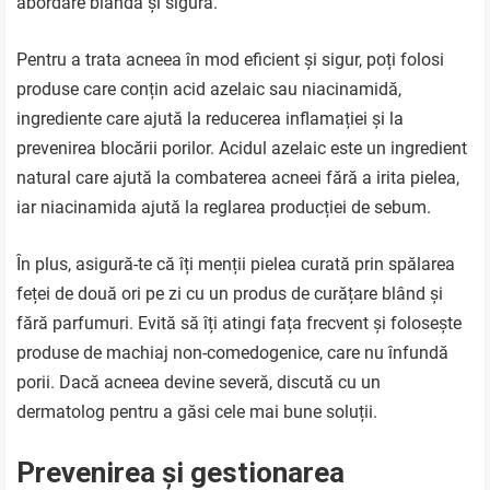
abordare blândă și sigură.
Pentru a trata acneea în mod eficient și sigur, poți folosi
produse care conțin acid azelaic sau niacinamidă,
ingrediente care ajută la reducerea inflamației și la
prevenirea blocării porilor. Acidul azelaic este un ingredient
natural care ajută la combaterea acneei fără a irita pielea,
iar niacinamida ajută la reglarea producției de sebum.
În plus, asigură-te că îți menții pielea curată prin spălarea
feței de două ori pe zi cu un produs de curățare blând și
fără parfumuri. Evită să îți atingi fața frecvent și folosește
produse de machiaj non-comedogenice, care nu înfundă
porii. Dacă acneea devine severă, discută cu un
dermatolog pentru a găsi cele mai bune soluții.
Prevenirea și gestionarea