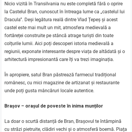
Nicio vizită în Transilvania nu este completă fără o oprire
la Castelul Bran, cunoscut în întreaga lume ca „castelul lui
Dracula”. Deși legătura reală dintre Vlad Țepeș și acest
castel este mai mult un mit, atmosfera medievală a
fortăreței construite pe stâncă atrage turiști din toate
colțurile lumii. Aici poți descoperi istoria medievală a
regiunii, exponate interesante despre viața de altădată și o
arhitectură impresionantă care îți va trezi imaginația.
În apropiere, satul Bran păstrează farmecul tradițional
românesc, cu mici magazine de artizanat și restaurante
unde poți gusta mâncăruri locale autentice.
Brașov – orașul de poveste în inima munților
La doar o scurtă distanță de Bran, Brașovul te întâmpină
cu străzi pietruite, clădiri vechi și o atmosferă boemă. Piața