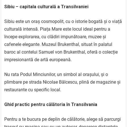
Sibiu – capitala culturală a Transilvaniei
Sibiu este un oraș cosmopolit, cu o istorie bogată și o viață
culturală intensă. Piața Mare este locul ideal pentru a
începe explorarea, cu clădiri impunătoare, muzee și
cafenele elegante. Muzeul Brukenthal, situat în palatul
baroc al contelui Samuel von Brukenthal, oferă o colecție
impresionantă de artă europeană.
Nu rata Podul Minciunilor, un simbol al orașului, și o
plimbare pe strada Nicolae Bălcescu, plină de magazine și
restaurante cu specific local.
Ghid practic pentru călătoria în Transilvania
Pentru a te bucura pe deplin de călătorie, alege să parcurgi
traseul cu mașina sau cu un autocar, deoarece distanțele