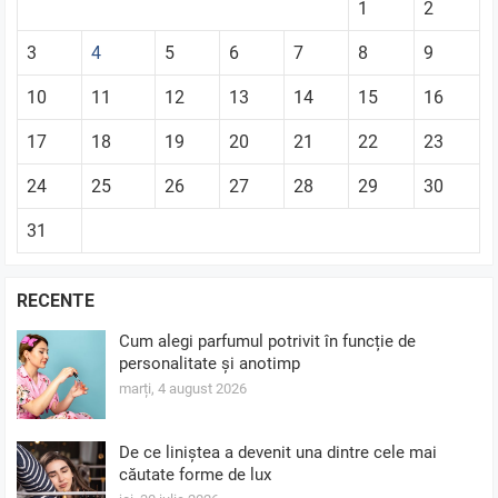
1
2
3
4
5
6
7
8
9
10
11
12
13
14
15
16
17
18
19
20
21
22
23
24
25
26
27
28
29
30
31
RECENTE
Cum alegi parfumul potrivit în funcție de
personalitate și anotimp
marți, 4 august 2026
De ce liniștea a devenit una dintre cele mai
căutate forme de lux