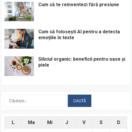
Cum să te reinventezi fără presiune
Cum să folosești AI pentru a detecta
emoțiile în texte
Siliciul organic: beneficii pentru oase și
piele
Caută
după:
L
Ma
Mi
J
V
S
D