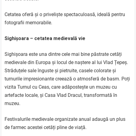
Cetatea oferă și o priveliște spectaculoasă, ideală pentru
fotografii memorabile.
Sighișoara – cetatea medievală vie
Sighișoara este una dintre cele mai bine păstrate cetăți
medievale din Europa și locul de naștere al lui Vlad Țepeș.
Străduțele sale înguste și pietruite, casele colorate și
turnurile impresionante creează o atmosferă de basm. Poți
vizita Turnul cu Ceas, care adăpostește un muzeu cu
artefacte locale, și Casa Vlad Dracul, transformată în
muzeu.
Festivalurile medievale organizate anual adaugă un plus
de farmec acestei cetăți pline de viață.