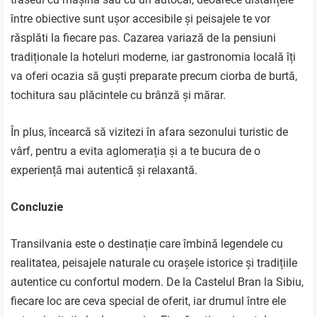
între obiective sunt ușor accesibile și peisajele te vor
răsplăti la fiecare pas. Cazarea variază de la pensiuni
tradiționale la hoteluri moderne, iar gastronomia locală îți
va oferi ocazia să guști preparate precum ciorba de burtă,
tochitura sau plăcintele cu brânză și mărar.
În plus, încearcă să vizitezi în afara sezonului turistic de
vârf, pentru a evita aglomerația și a te bucura de o
experiență mai autentică și relaxantă.
Concluzie
Transilvania este o destinație care îmbină legendele cu
realitatea, peisajele naturale cu orașele istorice și tradițiile
autentice cu confortul modern. De la Castelul Bran la Sibiu,
fiecare loc are ceva special de oferit, iar drumul între ele