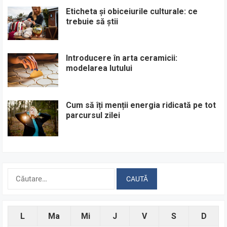
Eticheta și obiceiurile culturale: ce
trebuie să știi
Introducere în arta ceramicii:
modelarea lutului
Cum să îți menții energia ridicată pe tot
parcursul zilei
Caută
după:
L
Ma
Mi
J
V
S
D