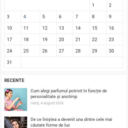
1
2
3
4
5
6
7
8
9
10
11
12
13
14
15
16
17
18
19
20
21
22
23
24
25
26
27
28
29
30
31
RECENTE
Cum alegi parfumul potrivit în funcție de
personalitate și anotimp
marți, 4 august 2026
De ce liniștea a devenit una dintre cele mai
căutate forme de lux