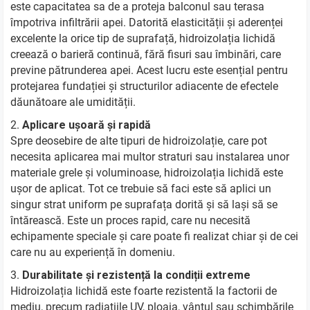
este capacitatea sa de a proteja balconul sau terasa
împotriva infiltrării apei. Datorită elasticității și aderenței
excelente la orice tip de suprafață, hidroizolația lichidă
creează o barieră continuă, fără fisuri sau îmbinări, care
previne pătrunderea apei. Acest lucru este esențial pentru
protejarea fundației și structurilor adiacente de efectele
dăunătoare ale umidității.
Aplicare ușoară și rapidă
Spre deosebire de alte tipuri de hidroizolație, care pot
necesita aplicarea mai multor straturi sau instalarea unor
materiale grele și voluminoase, hidroizolația lichidă este
ușor de aplicat. Tot ce trebuie să faci este să aplici un
singur strat uniform pe suprafața dorită și să lași să se
întărească. Este un proces rapid, care nu necesită
echipamente speciale și care poate fi realizat chiar și de cei
care nu au experiență în domeniu.
Durabilitate și rezistență la condiții extreme
Hidroizolația lichidă este foarte rezistentă la factorii de
mediu, precum radiațiile UV, ploaia, vântul sau schimbările