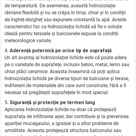
de temperatură. De asemenea, această hidroizolație
rămâne flexibilă și nu se crăpa în timp, chiar și în condiții
de îngheț-dezgheț sau expunere constantă la apă. Aceste
caracteristici fac ca hidroizolația lichidă să fie o soluție
ideală pentru terasele și balcoanele expuse la condiții
meteorologice variate.
Aderență puternică pe orice tip de suprafață
Un alt avantaj al hidroizolației lichide este că poate adera
pe o varietate de suprafețe, inclusiv beton, metal, lemn sau
chiar plăci ceramice. Aceasta înseamnă că poți aplica
hidroizolația lichidă pe diverse tipuri de balcoane și terase,
indiferent de materialele din care sunt construite, fără a fi
necesar să pregătești suprafețele în mod special.
Siguranță și protecție pe termen lung
Aplicarea hidroizolației lichide nu doar că protejează
suprafața de infiltrarea apei, dar contribuie și la prevenirea
apariției mucegaiului, a igrasiei și a altor probleme de
umiditate. Aceasta protejează structura balconului sau