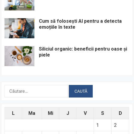
Cum să folosești AI pentru a detecta
emoțiile în texte
Siliciul organic: beneficii pentru oase și
piele
Caută
după:
L
Ma
Mi
J
V
S
D
1
2