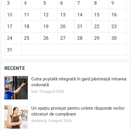
3
4
5
6
7
8
9
10
11
12
13
14
15
16
17
18
19
20
21
22
23
24
25
26
27
28
29
30
31
RECENTE
Cutia poștală integrată în gard păstrează intrarea
ordonată
luni, 10 august 2026
Un spațiu protejat pentru colete răspunde noilor
obiceiuri de cumpărare
duminică, 9 august 2026