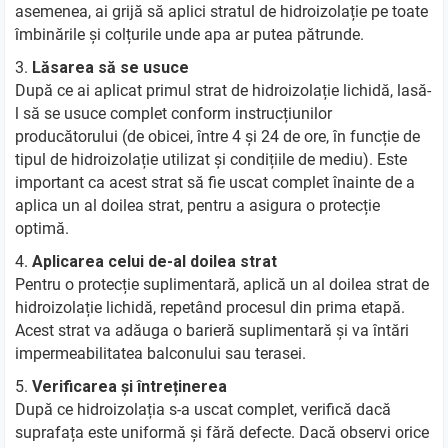
asemenea, ai grijă să aplici stratul de hidroizolație pe toate
îmbinările și colțurile unde apa ar putea pătrunde.
Lăsarea să se usuce
După ce ai aplicat primul strat de hidroizolație lichidă, lasă-
l să se usuce complet conform instrucțiunilor
producătorului (de obicei, între 4 și 24 de ore, în funcție de
tipul de hidroizolație utilizat și condițiile de mediu). Este
important ca acest strat să fie uscat complet înainte de a
aplica un al doilea strat, pentru a asigura o protecție
optimă.
Aplicarea celui de-al doilea strat
Pentru o protecție suplimentară, aplică un al doilea strat de
hidroizolație lichidă, repetând procesul din prima etapă.
Acest strat va adăuga o barieră suplimentară și va întări
impermeabilitatea balconului sau terasei.
Verificarea și întreținerea
După ce hidroizolația s-a uscat complet, verifică dacă
suprafața este uniformă și fără defecte. Dacă observi orice