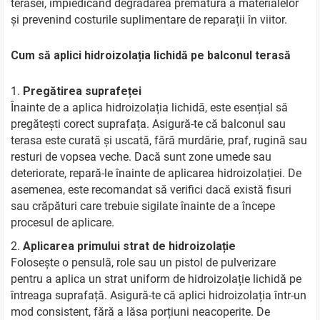
terasei, împiedicând degradarea prematură a materialelor
și prevenind costurile suplimentare de reparații în viitor.
Cum să aplici hidroizolația lichidă pe balconul terasă
Pregătirea suprafeței
Înainte de a aplica hidroizolația lichidă, este esențial să
pregătești corect suprafața. Asigură-te că balconul sau
terasa este curată și uscată, fără murdărie, praf, rugină sau
resturi de vopsea veche. Dacă sunt zone umede sau
deteriorate, repară-le înainte de aplicarea hidroizolației. De
asemenea, este recomandat să verifici dacă există fisuri
sau crăpături care trebuie sigilate înainte de a începe
procesul de aplicare.
Aplicarea primului strat de hidroizolație
Folosește o pensulă, role sau un pistol de pulverizare
pentru a aplica un strat uniform de hidroizolație lichidă pe
întreaga suprafață. Asigură-te că aplici hidroizolația într-un
mod consistent, fără a lăsa porțiuni neacoperite. De