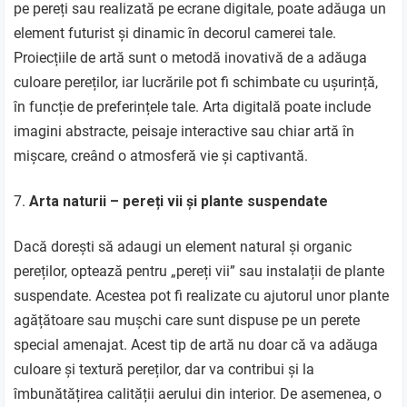
pe pereți sau realizată pe ecrane digitale, poate adăuga un
element futurist și dinamic în decorul camerei tale.
Proiecțiile de artă sunt o metodă inovativă de a adăuga
culoare pereților, iar lucrările pot fi schimbate cu ușurință,
în funcție de preferințele tale. Arta digitală poate include
imagini abstracte, peisaje interactive sau chiar artă în
mișcare, creând o atmosferă vie și captivantă.
Arta naturii – pereți vii și plante suspendate
Dacă dorești să adaugi un element natural și organic
pereților, optează pentru „pereți vii” sau instalații de plante
suspendate. Acestea pot fi realizate cu ajutorul unor plante
agățătoare sau mușchi care sunt dispuse pe un perete
special amenajat. Acest tip de artă nu doar că va adăuga
culoare și textură pereților, dar va contribui și la
îmbunătățirea calității aerului din interior. De asemenea, o