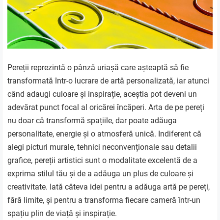
Pereții reprezintă o pânză uriașă care așteaptă să fie
transformată într-o lucrare de artă personalizată, iar atunci
când adaugi culoare și inspirație, aceștia pot deveni un
adevărat punct focal al oricărei încăperi. Arta de pe pereți
nu doar că transformă spațiile, dar poate adăuga
personalitate, energie și o atmosferă unică. Indiferent că
alegi picturi murale, tehnici neconvenționale sau detalii
grafice, pereții artistici sunt o modalitate excelentă de a
exprima stilul tău și de a adăuga un plus de culoare și
creativitate. Iată câteva idei pentru a adăuga artă pe pereți,
fără limite, și pentru a transforma fiecare cameră într-un
spațiu plin de viață și inspirație.