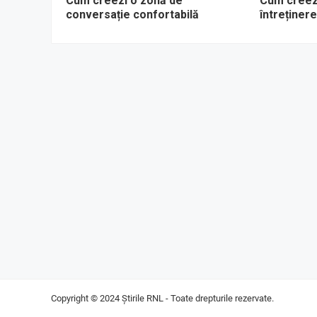
Cum creezi o zonă de
Cum creezi
conversație confortabilă
întreținer
Copyright © 2024
Știrile RNL
- Toate drepturile rezervate.