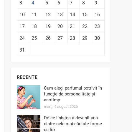
3
4
5
6
7
8
9
10
11
12
13
14
15
16
17
18
19
20
21
22
23
24
25
26
27
28
29
30
31
RECENTE
Cum alegi parfumul potrivit în
funcție de personalitate și
anotimp
marți, 4 august 2026
De ce liniștea a devenit una
dintre cele mai căutate forme
de lux