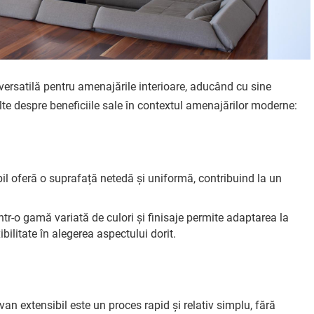
versatilă pentru amenajările interioare, aducând cu sine
ulte despre beneficiile sale în contextul amenajărilor moderne:
bil oferă o suprafață netedă și uniformă, contribuind la un
într-o gamă variată de culori și finisaje permite adaptarea la
ibilitate în alegerea aspectului dorit.
an extensibil este un proces rapid și relativ simplu, fără