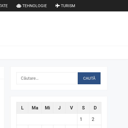
TATE
TEHNOLOGIE
TURISM
Caută
după:
L
Ma
Mi
J
V
S
D
1
2