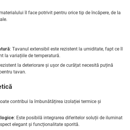
 materialului îl face potrivit pentru orice tip de încăpere, de la
ale.
atură
: Tavanul extensibil este rezistent la umiditate, fapt ce îl
nt la variațiile de temperatură.
rezistent la deteriorare și ușor de curățat necesită puțină
 pentru tavan.
etică
oate contribui la îmbunătățirea izolației termice și
ologice
: Este posibilă integrarea diferitelor soluții de iluminat
spect elegant și funcționalitate sporită.