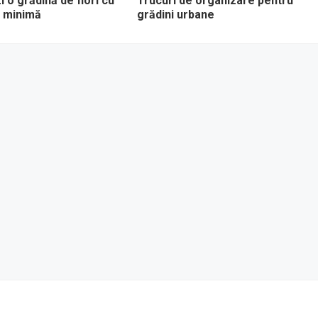
 o grădină de flori cu
Trucuri de organizare pentru
e minimă
grădini urbane