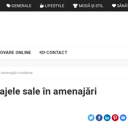
GENERALE
LIFESTYLE
MODĂ ȘI STIL
SĂNĂ
OVARE ONLINE
CONTACT
în amenajări moderne
ajele sale în amenajări