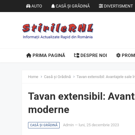
AUTO
CASĂ ȘI GRĂDINĂ
DIVERTISMENT
PRIMA PAGINĂ
DESPRE NOI
PROM
Home
Casă și Grădină
Tavan extensibil: Avantajele sale 
Tavan extensibil: Avant
moderne
Admin
—
luni, 25 decembrie 2023
CASĂ ȘI GRĂDINĂ