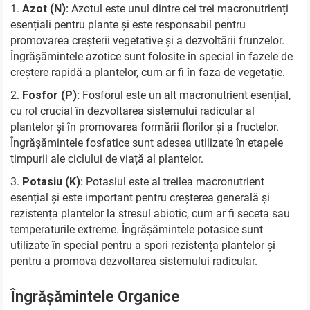
Azot (N):
Azotul este unul dintre cei trei macronutrienți
esențiali pentru plante și este responsabil pentru
promovarea creșterii vegetative și a dezvoltării frunzelor.
Îngrășămintele azotice sunt folosite în special în fazele de
creștere rapidă a plantelor, cum ar fi în faza de vegetație.
Fosfor (P):
Fosforul este un alt macronutrient esențial,
cu rol crucial în dezvoltarea sistemului radicular al
plantelor și în promovarea formării florilor și a fructelor.
Îngrășămintele fosfatice sunt adesea utilizate în etapele
timpurii ale ciclului de viață al plantelor.
Potasiu (K):
Potasiul este al treilea macronutrient
esențial și este important pentru creșterea generală și
rezistența plantelor la stresul abiotic, cum ar fi seceta sau
temperaturile extreme. Îngrășămintele potasice sunt
utilizate în special pentru a spori rezistența plantelor și
pentru a promova dezvoltarea sistemului radicular.
Îngrășămintele Organice