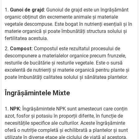
Gunoi de grajd:
Gunoiul de grajd este un îngrășământ
organic obținut din excremente animale și materiale
vegetale descompuse. Este bogat în nutrienți esențiali și în
materie organică și poate îmbunătăți structura solului și
fertilitatea acestuia.
Compost:
Compostul este rezultatul procesului de
descompunere a materialelor organice precum frunzele,
resturile de bucătărie și resturile vegetale. Este o sursă
excelentă de nutrienți și materie organică pentru plante și
poate îmbunătăți calitatea solului și sănătatea plantelor.
Îngrășămintele Mixte
NPK:
Îngrășămintele NPK sunt amestecuri care conțin
azot, fosfor și potasiu în proporții diferite, în funcție de
necesitățile specifice ale culturilor. Aceste îngrășăminte
oferă o nutriție completă și echilibrată a plantelor și sunt
utilizate în diverse etape ale ciclului de viață al acestora.