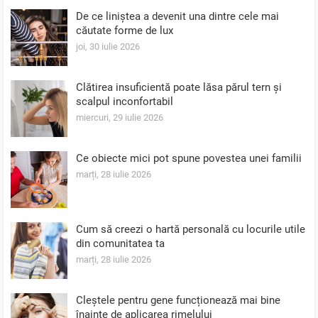
De ce liniștea a devenit una dintre cele mai
căutate forme de lux
joi, 30 iulie 2026
Clătirea insuficientă poate lăsa părul tern și
scalpul inconfortabil
miercuri, 29 iulie 2026
Ce obiecte mici pot spune povestea unei familii
marți, 28 iulie 2026
Cum să creezi o hartă personală cu locurile utile
din comunitatea ta
marți, 28 iulie 2026
Cleștele pentru gene funcționează mai bine
înainte de aplicarea rimelului