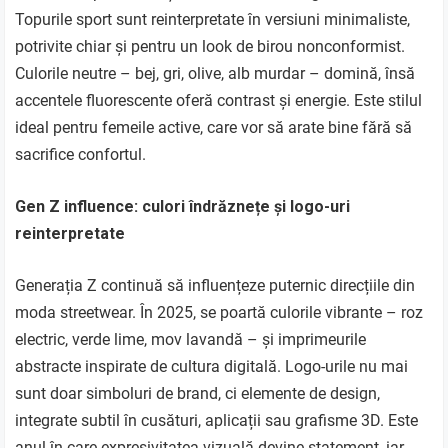
Topurile sport sunt reinterpretate în versiuni minimaliste,
potrivite chiar și pentru un look de birou nonconformist.
Culorile neutre – bej, gri, olive, alb murdar – domină, însă
accentele fluorescente oferă contrast și energie. Este stilul
ideal pentru femeile active, care vor să arate bine fără să
sacrifice confortul.
Gen Z influence: culori îndrăznețe și logo-uri
reinterpretate
Generația Z continuă să influențeze puternic direcțiile din
moda streetwear. În 2025, se poartă culorile vibrante – roz
electric, verde lime, mov lavandă – și imprimeurile
abstracte inspirate de cultura digitală. Logo-urile nu mai
sunt doar simboluri de brand, ci elemente de design,
integrate subtil în cusături, aplicații sau grafisme 3D. Este
anul în care expresivitatea vizuală devine statement, iar