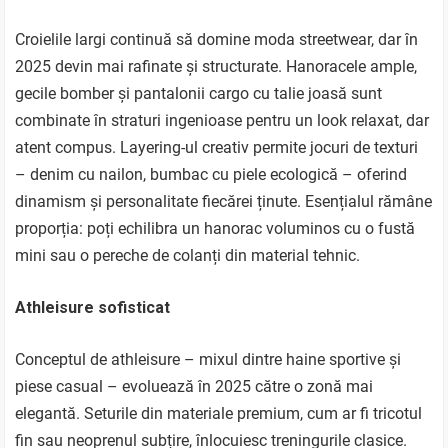
Croielile largi continuă să domine moda streetwear, dar în
2025 devin mai rafinate și structurate. Hanoracele ample,
gecile bomber și pantalonii cargo cu talie joasă sunt
combinate în straturi ingenioase pentru un look relaxat, dar
atent compus. Layering-ul creativ permite jocuri de texturi
– denim cu nailon, bumbac cu piele ecologică – oferind
dinamism și personalitate fiecărei ținute. Esențialul rămâne
proporția: poți echilibra un hanorac voluminos cu o fustă
mini sau o pereche de colanți din material tehnic.
Athleisure sofisticat
Conceptul de athleisure – mixul dintre haine sportive și
piese casual – evoluează în 2025 către o zonă mai
elegantă. Seturile din materiale premium, cum ar fi tricotul
fin sau neoprenul subțire, înlocuiesc treningurile clasice.