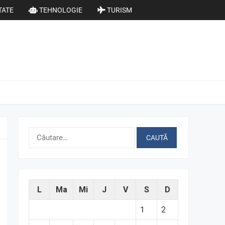
TATE
TEHNOLOGIE
TURISM
Caută
după:
L
Ma
Mi
J
V
S
D
1
2