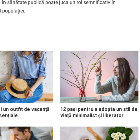
ea în sănătate publică poate juca un rol semnificativ în
 populației.
 un outfit de vacanță
12 pași pentru a adopta un stil de
sențiale
viață minimalist și liberator