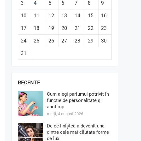
3
4
5
6
7
8
9
10
11
12
13
14
15
16
17
18
19
20
21
22
23
24
25
26
27
28
29
30
31
RECENTE
Cum alegi parfumul potrivit în
funcție de personalitate și
anotimp
marți, 4 august 2026
De ce liniștea a devenit una
dintre cele mai căutate forme
de lux