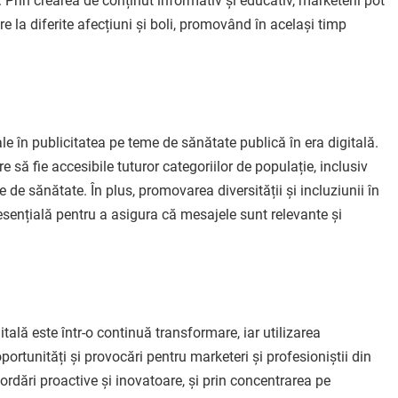
g. Prin crearea de conținut informativ și educativ, marketerii pot
re la diferite afecțiuni și boli, promovând în același timp
ale în publicitatea pe teme de sănătate publică în era digitală.
 să fie accesibile tuturor categoriilor de populație, inclusiv
e de sănătate. În plus, promovarea diversității și incluziunii în
esențială pentru a asigura că mesajele sunt relevante și
tală este într-o continuă transformare, iar utilizarea
portunități și provocări pentru marketeri și profesioniștii din
rdări proactive și inovatoare, și prin concentrarea pe