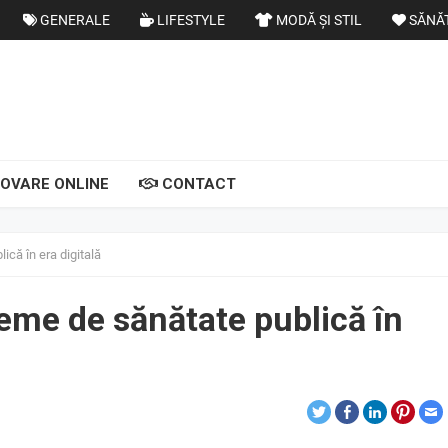
GENERALE
LIFESTYLE
MODĂ ȘI STIL
SĂNĂ
OVARE ONLINE
CONTACT
lică în era digitală
 teme de sănătate publică în