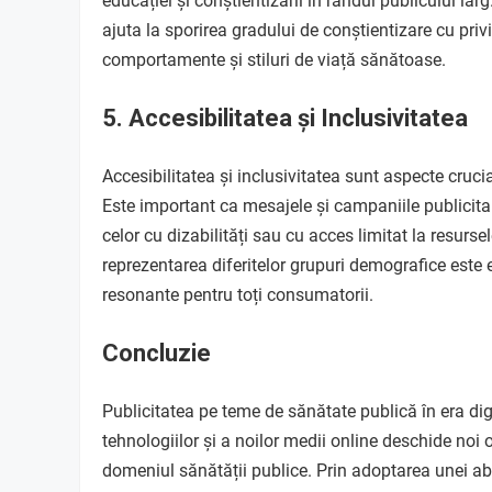
educației și conștientizării în rândul publicului lar
ajuta la sporirea gradului de conștientizare cu privi
comportamente și stiluri de viață sănătoase.
5. Accesibilitatea și Inclusivitatea
Accesibilitatea și inclusivitatea sunt aspecte cruci
Este important ca mesajele și campaniile publicitare
celor cu dizabilități sau cu acces limitat la resursel
reprezentarea diferitelor grupuri demografice este 
resonante pentru toți consumatorii.
Concluzie
Publicitatea pe teme de sănătate publică în era digi
tehnologiilor și a noilor medii online deschide noi o
domeniul sănătății publice. Prin adoptarea unei abo