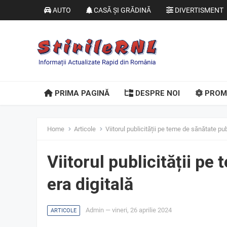
AUTO
CASĂ ȘI GRĂDINĂ
DIVERTISMENT
PRIMA PAGINĂ
DESPRE NOI
PROM
Home
Articole
Viitorul publicității pe teme de sănătate pub
Viitorul publicității pe
era digitală
Admin
—
vineri, 26 aprilie 2024
ARTICOLE