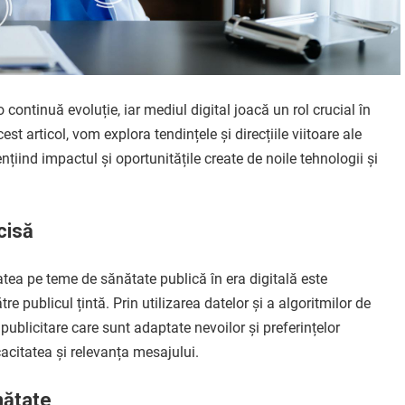
 continuă evoluție, iar mediul digital joacă un rol crucial în
 articol, vom explora tendințele și direcțiile viitoare ale
ențiind impactul și oportunitățile create de noile tehnologii și
cisă
atea pe teme de sănătate publică în era digitală este
e publicul țintă. Prin utilizarea datelor și a algoritmilor de
 publicitare care sunt adaptate nevoilor și preferințelor
cacitatea și relevanța mesajului.
nătate