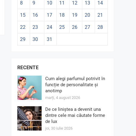
8
9
10
11
12
13
14
15
16
17
18
19
20
21
22
23
24
25
26
27
28
29
30
31
RECENTE
Cum alegi parfumul potrivit în
funcție de personalitate și
anotimp
marți, 4 august 2026
De ce liniștea a devenit una
dintre cele mai căutate forme
de lux
joi, 30 iulie 2026