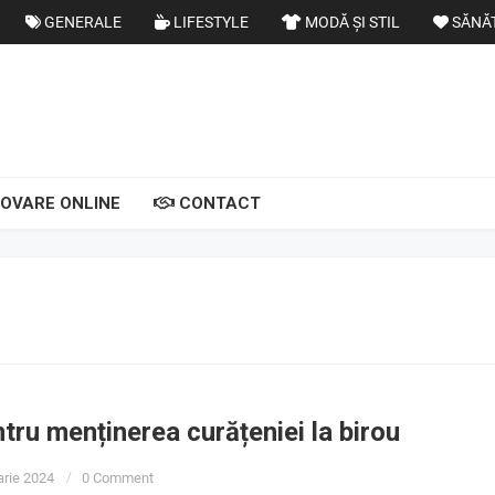
GENERALE
LIFESTYLE
MODĂ ȘI STIL
SĂNĂ
OVARE ONLINE
CONTACT
ntru menținerea curățeniei la birou
uarie 2024
0 Comment