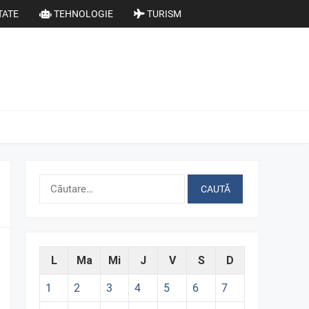
TATE
TEHNOLOGIE
TURISM
Caută
după:
L
Ma
Mi
J
V
S
D
1
2
3
4
5
6
7