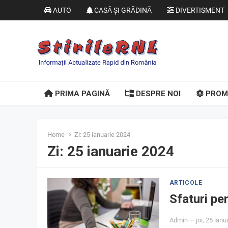
AUTO
CASĂ ȘI GRĂDINĂ
DIVERTISMENT
PRIMA PAGINĂ
DESPRE NOI
PROM
Home
Zi:
25 ianuarie 2024
Zi:
25 ianuarie 2024
ARTICOLE
Sfaturi pe
Admin
—
joi, 25 ian