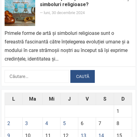
simboluri religioase?
—
luni, 30 decembrie 2024
Primele forme de artă și simboluri religioase sunt o
fereastră fascinantă către înțelegerea evoluției umane și a
modului în care strămoșii noștri au început să își exprime
credințele, identitatea și…
Caută
după:
L
Ma
Mi
J
V
S
D
1
2
3
4
5
6
7
8
9
10
11
12
13
14
15