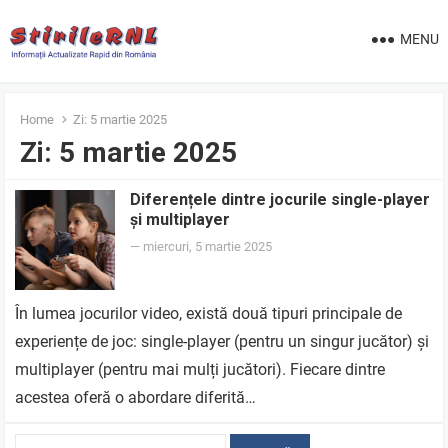
MENU
Home
Zi:
5 martie 2025
Zi:
5 martie 2025
Diferențele dintre jocurile single-player
și multiplayer
—
miercuri, 5 martie 2025
În lumea jocurilor video, există două tipuri principale de
experiențe de joc: single-player (pentru un singur jucător) și
multiplayer (pentru mai mulți jucători). Fiecare dintre
acestea oferă o abordare diferită…
Caută