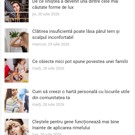
De ce liniștea a devenit una dintre cele mai
căutate forme de lux
joi, 30 iulie 2026
Clătirea insuficientă poate lăsa părul tern și
scalpul inconfortabil
miercuri, 29 iulie 2026
Ce obiecte mici pot spune povestea unei familii
marți, 28 iulie 2026
Cum să creezi o hartă personală cu locurile utile
din comunitatea ta
marți, 28 iulie 2026
Cleștele pentru gene funcționează mai bine
înainte de aplicarea rimelului
luni, 20 iulie 2026