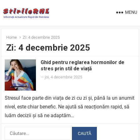
MENU
Home
Zi:
4 decembrie 2025
Zi:
4 decembrie 2025
Ghid pentru reglarea hormonilor de
stres prin stil de viață
—
joi, 4 decembrie 2025
Stresul face parte din viața de zi cu zi și, până la un anumit
nivel, este chiar benefic. Ne ajută să reacționăm rapid, să
luăm decizii și să ne adaptăm…
Caută
după: