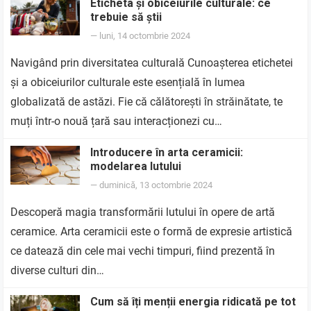
Eticheta și obiceiurile culturale: ce
trebuie să știi
—
luni, 14 octombrie 2024
Navigând prin diversitatea culturală Cunoașterea etichetei
și a obiceiurilor culturale este esențială în lumea
globalizată de astăzi. Fie că călătorești în străinătate, te
muți într-o nouă țară sau interacționezi cu…
Introducere în arta ceramicii:
modelarea lutului
—
duminică, 13 octombrie 2024
Descoperă magia transformării lutului în opere de artă
ceramice. Arta ceramicii este o formă de expresie artistică
ce datează din cele mai vechi timpuri, fiind prezentă în
diverse culturi din…
Cum să îți menții energia ridicată pe tot