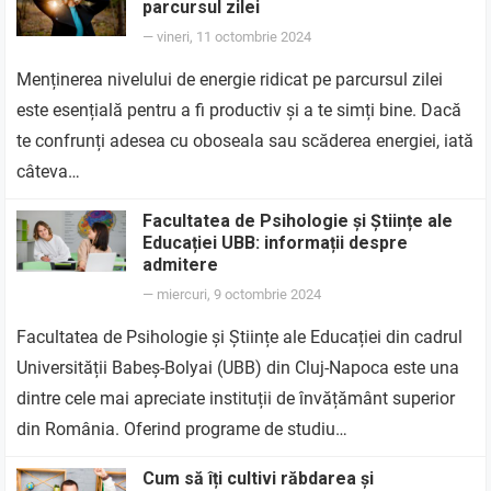
parcursul zilei
—
vineri, 11 octombrie 2024
Menținerea nivelului de energie ridicat pe parcursul zilei
este esențială pentru a fi productiv și a te simți bine. Dacă
te confrunți adesea cu oboseala sau scăderea energiei, iată
câteva…
Facultatea de Psihologie și Științe ale
Educației UBB: informații despre
admitere
—
miercuri, 9 octombrie 2024
Facultatea de Psihologie și Științe ale Educației din cadrul
Universității Babeș-Bolyai (UBB) din Cluj-Napoca este una
dintre cele mai apreciate instituții de învățământ superior
din România. Oferind programe de studiu…
Cum să îți cultivi răbdarea și