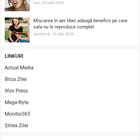
luni, 20 iulie 2026
Mișcarea în aer liber adaugă beneficii pe care
sala nu le reproduce complet
duminică, 19 iulie 2026
LINKURI
Actual Media
Briza Zilei
Ilfov Press
Mega•Byte
Monitor365
Știrea Zilei