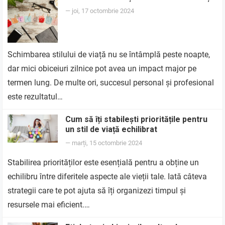
—
joi, 17 octombrie 2024
Schimbarea stilului de viață nu se întâmplă peste noapte,
dar mici obiceiuri zilnice pot avea un impact major pe
termen lung. De multe ori, succesul personal și profesional
este rezultatul…
Cum să îți stabilești prioritățile pentru
un stil de viață echilibrat
—
marți, 15 octombrie 2024
Stabilirea priorităților este esențială pentru a obține un
echilibru între diferitele aspecte ale vieții tale. Iată câteva
strategii care te pot ajuta să îți organizezi timpul și
resursele mai eficient.…