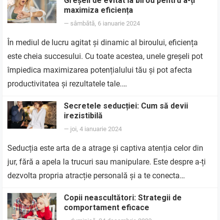
Greșeli de evitat la birou pentru a-ți
maximiza eficiența
—
sâmbătă, 6 ianuarie 2024
În mediul de lucru agitat și dinamic al biroului, eficiența
este cheia succesului. Cu toate acestea, unele greșeli pot
împiedica maximizarea potențialului tău și pot afecta
productivitatea și rezultatele tale.…
Secretele seducției: Cum să devii
irezistibilă
—
joi, 4 ianuarie 2024
Seducția este arta de a atrage și captiva atenția celor din
jur, fără a apela la trucuri sau manipulare. Este despre a-ți
dezvolta propria atracție personală și a te conecta…
Copii neascultători: Strategii de
comportament eficace