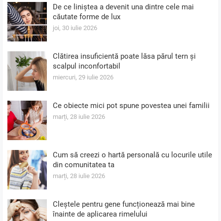
De ce liniștea a devenit una dintre cele mai
căutate forme de lux
joi, 30 iulie 2026
Clătirea insuficientă poate lăsa părul tern și
scalpul inconfortabil
miercuri, 29 iulie 2026
Ce obiecte mici pot spune povestea unei familii
marți, 28 iulie 2026
Cum să creezi o hartă personală cu locurile utile
din comunitatea ta
marți, 28 iulie 2026
Cleștele pentru gene funcționează mai bine
înainte de aplicarea rimelului