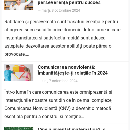
perseverența pentru succes
—
marți, 8 octombrie 2024
Răbdarea și perseverența sunt trăsături esențiale pentru
atingerea succesului în orice domeniu. Într-o lume în care
instantaneitatea și satisfacția rapidă sunt adesea
așteptate, dezvoltarea acestor abilități poate părea o
provocare.…
Comunicarea nonviolentă:
Îmbunătățește-ți relațiile în 2024
—
luni, 7 octombrie 2024
Într-o lume în care comunicarea este omniprezentă și
interacțiunile noastre sunt din ce în ce mai complexe,
Comunicarea Nonviolentă (CNV) a devenit o metodă
esențială pentru a construi și menține…
Cine a inventat matematica?: o