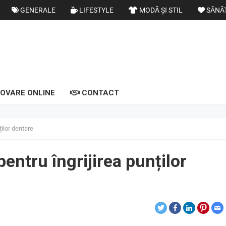
GENERALE
LIFESTYLE
MODĂ ȘI STIL
SĂNĂ
OVARE ONLINE
CONTACT
ților dentare
pentru îngrijirea punților