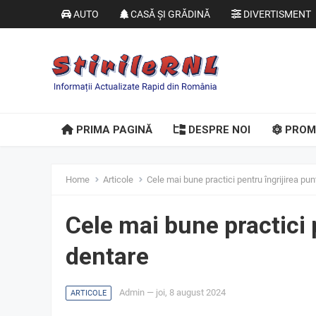
AUTO
CASĂ ȘI GRĂDINĂ
DIVERTISMENT
PRIMA PAGINĂ
DESPRE NOI
PROM
Home
Articole
Cele mai bune practici pentru îngrijirea pun
Cele mai bune practici 
dentare
Admin
—
joi, 8 august 2024
ARTICOLE