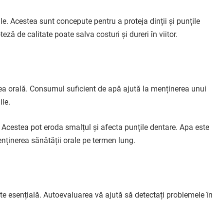
le. Acestea sunt concepute pentru a proteja dinții și punțile
teză de calitate poate salva costuri și dureri în viitor.
ea orală. Consumul suficient de apă ajută la menținerea unui
ile.
. Acestea pot eroda smalțul și afecta punțile dentare. Apa este
nținerea sănătății orale pe termen lung.
ste esențială. Autoevaluarea vă ajută să detectați problemele în