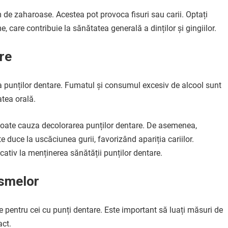
m de zaharoase. Acestea pot provoca fisuri sau carii. Optați
e, care contribuie la sănătatea generală a dinților și gingiilor.
re
a punților dentare. Fumatul și consumul excesiv de alcool sunt
atea orală.
 poate cauza decolorarea punților dentare. De asemenea,
e duce la uscăciunea gurii, favorizând apariția cariilor.
cativ la menținerea sănătății punților dentare.
ismelor
pentru cei cu punți dentare. Este important să luați măsuri de
act.