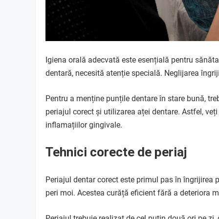
Igiena orală adecvată este esențială pentru sănătat
dentară, necesită atenție specială. Neglijarea îngrij
Pentru a menține punțile dentare în stare bună, tre
periajul corect și utilizarea aței dentare. Astfel, ve
inflamațiilor gingivale.
Tehnici corecte de periaj
Periajul dentar corect este primul pas în îngrijirea 
peri moi. Acestea curăță eficient fără a deteriora ma
Periajul trebuie realizat de cel puțin două ori pe zi