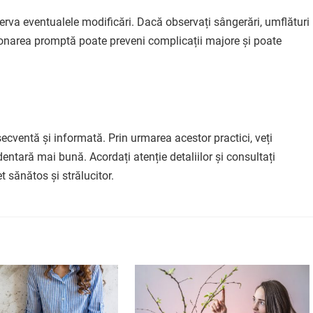
serva eventualele modificări. Dacă observați sângerări, umflături
ționarea promptă poate preveni complicații majore și poate
secventă și informată. Prin urmarea acestor practici, veți
entară mai bună. Acordați atenție detaliilor și consultați
 sănătos și strălucitor.