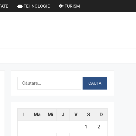
TATE
TEHNOLOGIE
TURISM
Caută
după:
L
Ma
Mi
J
V
S
D
1
2