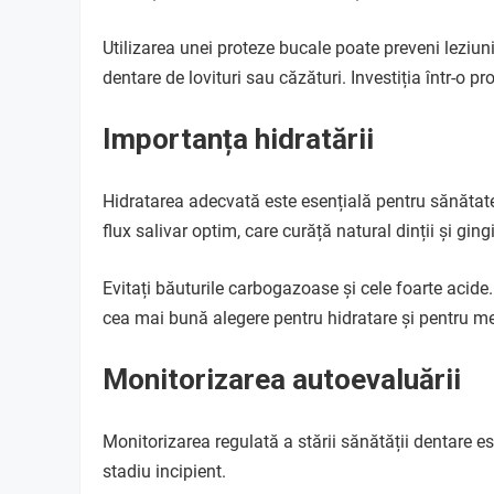
Utilizarea unei proteze bucale poate preveni leziuni
dentare de lovituri sau căzături. Investiția într-o pro
Importanța hidratării
Hidratarea adecvată este esențială pentru sănătat
flux salivar optim, care curăță natural dinții și gingi
Evitați băuturile carbogazoase și cele foarte acide
cea mai bună alegere pentru hidratare și pentru me
Monitorizarea autoevaluării
Monitorizarea regulată a stării sănătății dentare e
stadiu incipient.