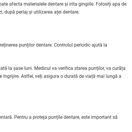
ate afecta materialele dentare și irita gingiile. Folosiți apa de
i, după periaj și utilizarea aței dentare.
treținerea punților dentare. Controlul periodic ajută la
tă la șase luni. Medicul va verifica starea punților, va curăța
e îngrijire. Astfel, veți asigura o durată de viață mai lungă a
ntară. Pentru a proteja punțile dentare, este important să