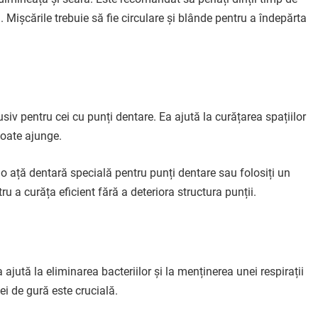
 Mișcările trebuie să fie circulare și blânde pentru a îndepărta
usiv pentru cei cu punți dentare. Ea ajută la curățarea spațiilor
poate ajunge.
ți o ață dentară specială pentru punți dentare sau folosiți un
u a curăța eficient fără a deteriora structura punții.
jută la eliminarea bacteriilor și la menținerea unei respirații
ei de gură este crucială.