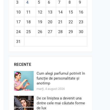
3
4
5
6
7
8
9
10
11
12
13
14
15
16
17
18
19
20
21
22
23
24
25
26
27
28
29
30
31
RECENTE
Cum alegi parfumul potrivit în
funcție de personalitate și
anotimp
marți, 4 august 2026
De ce liniștea a devenit una
dintre cele mai căutate forme
de lux