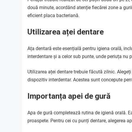
două minute, acordând atenție fiecărei zone a gurii.
eficient placa bacteriană.
Utilizarea aței dentare
Ața dentară este esențială pentru igiena orală, incl
interdentare și a celor sub punte, unde periuța nu 
Utilizarea aței dentare trebuie făcută zilnic. Alege
dispozitiv interdentar. Acestea sunt concepute pentr
Importanța apei de gură
Apa de gură completează rutina de igienă orală. Ea a
proaspete. Pentru cei cu punți dentare, alegerea ap