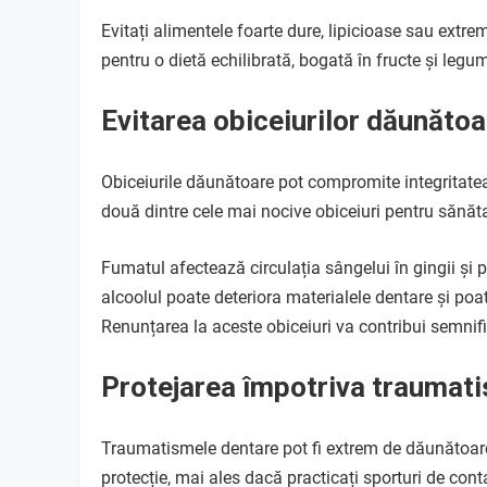
Evitați alimentele foarte dure, lipicioase sau extre
pentru o dietă echilibrată, bogată în fructe și legum
Evitarea obiceiurilor dăunătoa
Obiceiurile dăunătoare pot compromite integritate
două dintre cele mai nocive obiceiuri pentru sănăt
Fumatul afectează circulația sângelui în gingii și
alcoolul poate deteriora materialele dentare și poat
Renunțarea la aceste obiceiuri va contribui semnifi
Protejarea împotriva traumat
Traumatismele dentare pot fi extrem de dăunătoare 
protecție, mai ales dacă practicați sporturi de cont