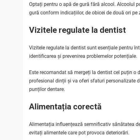
Optați pentru o apă de gură fără alcool. Alcoolul po
gură conform indicațiilor, de obicei de două ori pe z
Vizitele regulate la dentist
Vizitele regulate la dentist sunt esențiale pentru în
identificarea și prevenirea problemelor potențiale.
Este recomandat să mergeți la dentist cel puțin o da
profesional dinții și va oferi sfaturi personalizate d
punților dentare.
Alimentația corectă
Alimentația influențează semnificativ sănătatea de
evitați alimentele care pot provoca deteriorări.