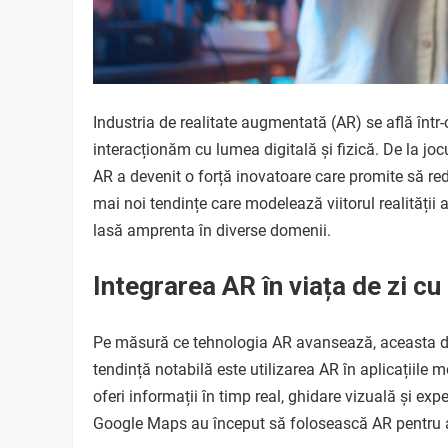
Industria de realitate augmentată (AR) se află înt
interacționăm cu lumea digitală și fizică. De la jocu
AR a devenit o forță inovatoare care promite să red
mai noi tendințe care modelează viitorul realității
lasă amprenta în diverse domenii.
Integrarea AR în viața de zi cu 
Pe măsură ce tehnologia AR avansează, aceasta devin
tendință notabilă este utilizarea AR în aplicațiile 
oferi informații în timp real, ghidare vizuală și ex
Google Maps au început să folosească AR pentru a of