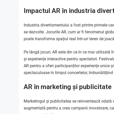
Impactul AR în industria diver
Industria divertismentului a fost printre primele ca
se dezvolte. Jocurile AR, cum ar fi fenomenul gl
poate transforma spațiul real într-un teren de joacă
Pe lângă jocuri, AR este din ce în ce mai utilizată 
și experiențe interactive pentru spectatori. Festiv
AR pentru a oferi participanților experiențe unice ș
spectaculoase în timpul concertelor, îmbunătățind 
AR în marketing și publicitate
Marketingul și publicitatea se reinventează odată 
augmentată pentru a crea campanii inovatoare, care