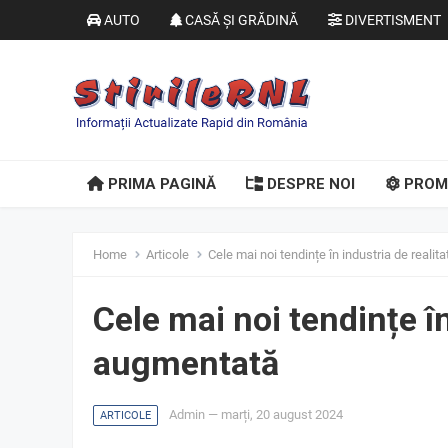
AUTO
CASĂ ȘI GRĂDINĂ
DIVERTISMENT
PRIMA PAGINĂ
DESPRE NOI
PROM
Home
Articole
Cele mai noi tendințe în industria de reali
Cele mai noi tendințe în
augmentată
Admin
—
marți, 20 august 2024
ARTICOLE