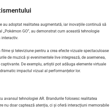
tismentului
re au adoptat realitatea augmentată, iar inovațiile continuă să
obal „Pokémon GO”, au demonstrat cum această tehnologie
 interactiv.
în filme și televiziune pentru a crea efecte vizuale spectaculoase
alurile de muzică și evenimentele live integrează, de asemenea,
i captivante. De exemplu, artiștii pot adăuga elemente virtuale
dramatic impactul vizual al performanțelor lor.
cu avansul tehnologiei AR. Brandurile folosesc realitatea
 nu doar captează atenția, ci și oferă interacțiuni memorabile