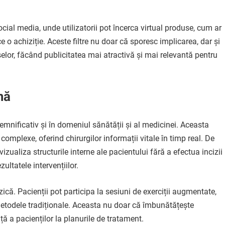
social media, unde utilizatorii pot încerca virtual produse, cum ar
e o achiziție. Aceste filtre nu doar că sporesc implicarea, dar și
or, făcând publicitatea mai atractivă și mai relevantă pentru
nă
nificativ și în domeniul sănătății și al medicinei. Aceasta
 complexe, oferind chirurgilor informații vitale în timp real. De
vizualiza structurile interne ale pacientului fără a efectua incizii
ultatele intervențiilor.
fizică. Pacienții pot participa la sesiuni de exerciții augmentate,
metodele tradiționale. Aceasta nu doar că îmbunătățește
ță a pacienților la planurile de tratament.