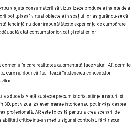
pentru a ajuta consumatorii să vizualizeze produsele înainte de a
orii pot „plasa” virtual obiectele în spațiul lor, asigurându-se că
astă tendință nu doar îmbunătățește experiența de cumpărare,
adăugată atât consumatorilor, cât și retailerilor.
t domeniu în care realitatea augmentată face valuri. AR permite
te, care nu doar că facilitează înțelegerea conceptelor
vilor.
u a aduce la viață subiecte precum istoria, științele naturii și
în 3D, pot vizualiza evenimente istorice sau pot învăța despre
rea profesională, AR este folosită pentru a crea scenarii de
abilități critice într-un mediu sigur și controlat, fără riscuri