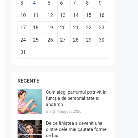
3
4
5
6
7
8
9
10
11
12
13
14
15
16
17
18
19
20
21
22
23
24
25
26
27
28
29
30
31
RECENTE
Cum alegi parfumul potrivit în
funcție de personalitate și
anotimp
marți, 4 august 2026
De ce liniștea a devenit una
dintre cele mai căutate forme
de lux