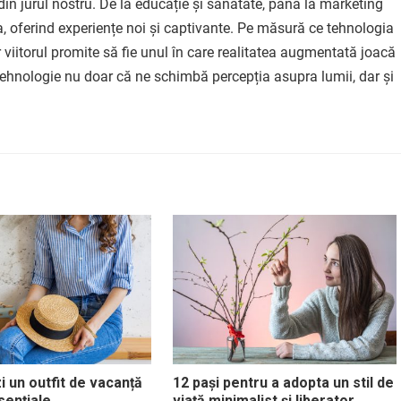
in jurul nostru. De la educație și sănătate, până la marketing
ța, oferind experiențe noi și captivante. Pe măsură ce tehnologia
r viitorul promite să fie unul în care realitatea augmentată joacă
ă tehnologie nu doar că ne schimbă percepția asupra lumii, dar și
 un outfit de vacanță
12 pași pentru a adopta un stil de
sențiale
viață minimalist și liberator