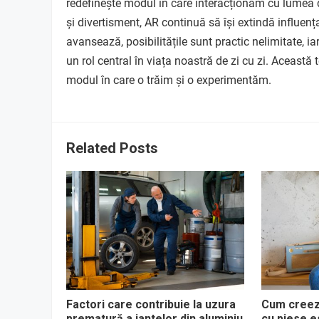
redefinește modul în care interacționăm cu lumea d
și divertisment, AR continuă să își extindă influen
avansează, posibilitățile sunt practic nelimitate, ia
un rol central în viața noastră de zi cu zi. Aceast
modul în care o trăim și o experimentăm.
Related Posts
Factori care contribuie la uzura
Cum creezi
prematură a jantelor din aluminiu
cu piese e