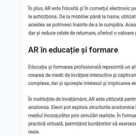
În plus, AR este folosită și în comerțul electronic 
le achiziționa. De la mobilier până la haine, utilizat
acestea se potrivesc înainte de a le cumpăra. Ace
dar și reduce ratele de returnare, oferind o valoare 
AR în educație și formare
Educația și formarea profesională reprezintă un al
crearea de medii de învățare interactive și captivan
complexe, dar și sporește interesul și implicarea ele
În instituțiile de învățământ, AR este utilizată pentr
anatomia. Elevii pot explora structurile anatomice 
mediul înconjurător prin simulări realiste. În forma
practică virtuală, permițând lucrătorilor să exerseze 
reale.