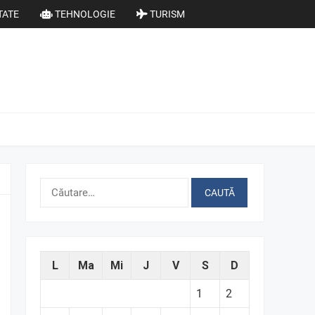
TATE
TEHNOLOGIE
TURISM
Caută
după:
L
Ma
Mi
J
V
S
D
1
2