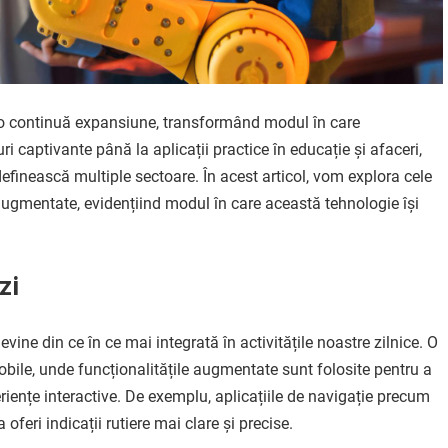
r-o continuă expansiune, transformând modul în care
ri captivante până la aplicații practice în educație și afaceri,
efinească multiple sectoare. În acest articol, vom explora cele
 augmentate, evidențiind modul în care această tehnologie își
zi
e din ce în ce mai integrată în activitățile noastre zilnice. O
mobile, unde funcționalitățile augmentate sunt folosite pentru a
periențe interactive. De exemplu, aplicațiile de navigație precum
eri indicații rutiere mai clare și precise.