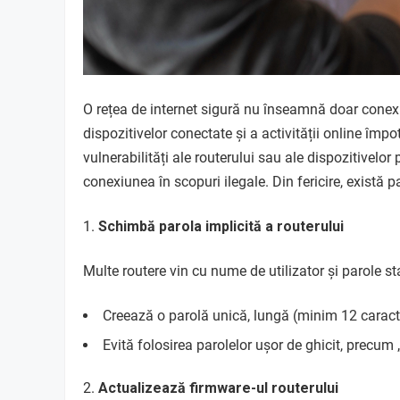
O rețea de internet sigură nu înseamnă doar conexiu
dispozitivelor conectate și a activității online împ
vulnerabilități ale routerului sau ale dispozitivelor 
conexiunea în scopuri ilegale. Din fericire, există paș
Schimbă parola implicită a routerului
Multe routere vin cu nume de utilizator și parole st
Creează o parolă unică, lungă (minim 12 caracter
Evită folosirea parolelor ușor de ghicit, precu
Actualizează firmware-ul routerului