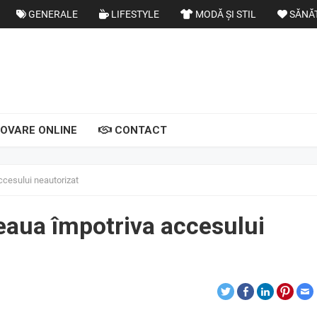
GENERALE
LIFESTYLE
MODĂ ȘI STIL
SĂNĂ
OVARE ONLINE
CONTACT
accesului neautorizat
țeaua împotriva accesului