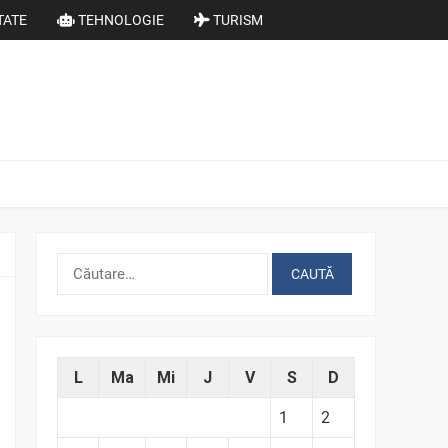
TATE
TEHNOLOGIE
TURISM
Caută
după:
L
Ma
Mi
J
V
S
D
1
2