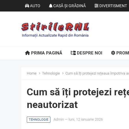
AUTO
CASĂ ȘI GRĂDINĂ
DIVERTISMENT
PRIMA PAGINĂ
DESPRE NOI
PROM
Home
Tehnologie
Cum să îți protejezi rețeaua împotriva 
Cum să îți protejezi re
neautorizat
Admin
—
luni, 12 ianuarie 2026
TEHNOLOGIE