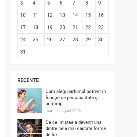
3
4
5
6
7
8
9
10
11
12
13
14
15
16
17
18
19
20
21
22
23
24
25
26
27
28
29
30
31
RECENTE
Cum alegi parfumul potrivit în
funcție de personalitate și
anotimp
marți, 4 august 2026
De ce liniștea a devenit una
dintre cele mai căutate forme
de lux