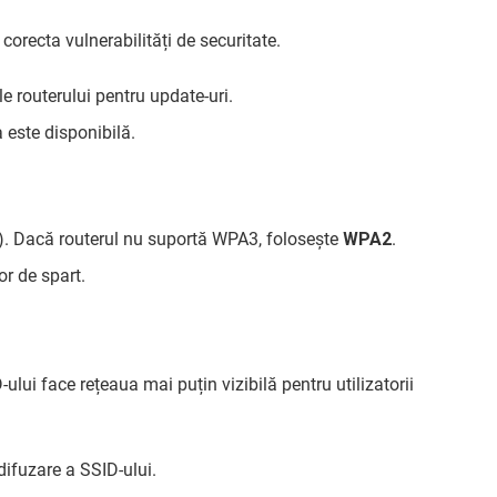
corecta vulnerabilități de securitate.
le routerului pentru update-uri.
 este disponibilă.
). Dacă routerul nu suportă WPA3, folosește
WPA2
.
or de spart.
lui face rețeaua mai puțin vizibilă pentru utilizatorii
difuzare a SSID-ului.