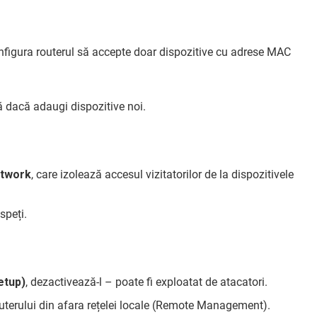
nfigura routerul să accepte doar dispozitive cu adrese MAC
ă dacă adaugi dispozitive noi.
etwork
, care izolează accesul vizitatorilor de la dispozitivele
speți.
etup)
, dezactivează-l – poate fi exploatat de atacatori.
uterului din afara rețelei locale (Remote Management).