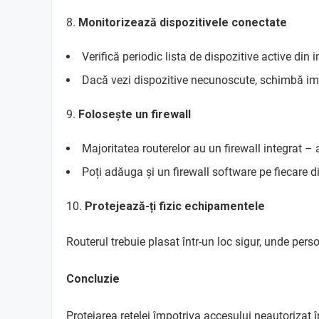
Monitorizează dispozitivele conectate
Verifică periodic lista de dispozitive active din i
Dacă vezi dispozitive necunoscute, schimbă ime
Folosește un firewall
Majoritatea routerelor au un firewall integrat – 
Poți adăuga și un firewall software pe fiecare d
Protejează-ți fizic echipamentele
Routerul trebuie plasat într-un loc sigur, unde pers
Concluzie
Protejarea rețelei împotriva accesului neautorizat 