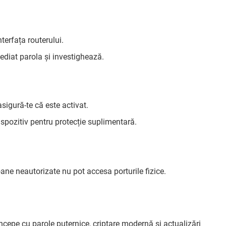
nterfața routerului.
diat parola și investighează.
asigură-te că este activat.
ispozitiv pentru protecție suplimentară.
oane neautorizate nu pot accesa porturile fizice.
începe cu parole puternice, criptare modernă și actualizări