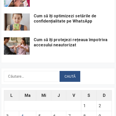
Cum să îți optimizezi setările de
confidențialitate pe WhatsApp
Cum să îți protejezi rețeaua împotriva
accesului neautorizat
Caută
după:
L
Ma
Mi
J
V
S
D
1
2