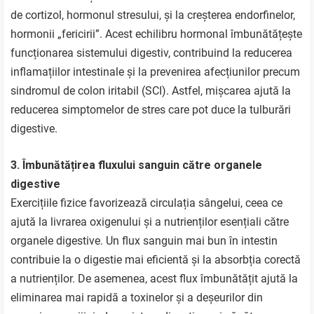
de cortizol, hormonul stresului, și la creșterea endorfinelor,
hormonii „fericirii”. Acest echilibru hormonal îmbunătățește
funcționarea sistemului digestiv, contribuind la reducerea
inflamațiilor intestinale și la prevenirea afecțiunilor precum
sindromul de colon iritabil (SCI). Astfel, mișcarea ajută la
reducerea simptomelor de stres care pot duce la tulburări
digestive.
3. Îmbunătățirea fluxului sanguin către organele
digestive
Exercițiile fizice favorizează circulația sângelui, ceea ce
ajută la livrarea oxigenului și a nutrienților esențiali către
organele digestive. Un flux sanguin mai bun în intestin
contribuie la o digestie mai eficientă și la absorbția corectă
a nutrienților. De asemenea, acest flux îmbunătățit ajută la
eliminarea mai rapidă a toxinelor și a deșeurilor din