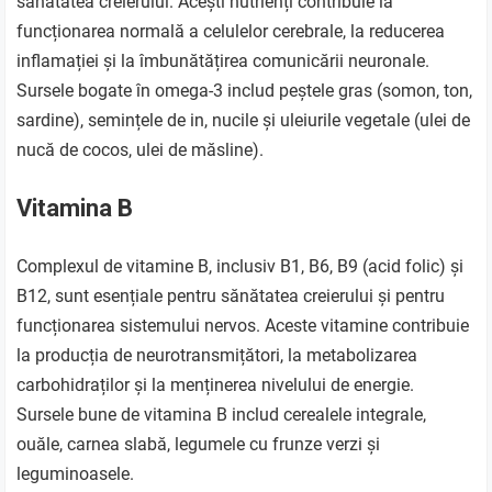
sănătatea creierului. Acești nutrienți contribuie la
funcționarea normală a celulelor cerebrale, la reducerea
inflamației și la îmbunătățirea comunicării neuronale.
Sursele bogate în omega-3 includ peștele gras (somon, ton,
sardine), semințele de in, nucile și uleiurile vegetale (ulei de
nucă de cocos, ulei de măsline).
Vitamina B
Complexul de vitamine B, inclusiv B1, B6, B9 (acid folic) și
B12, sunt esențiale pentru sănătatea creierului și pentru
funcționarea sistemului nervos. Aceste vitamine contribuie
la producția de neurotransmițători, la metabolizarea
carbohidraților și la menținerea nivelului de energie.
Sursele bune de vitamina B includ cerealele integrale,
ouăle, carnea slabă, legumele cu frunze verzi și
leguminoasele.