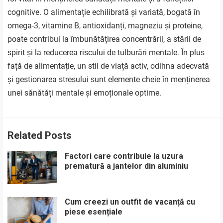
cognitive. O alimentație echilibrată și variată, bogată în
omega-3, vitamine B, antioxidanți, magneziu și proteine,
poate contribui la îmbunătățirea concentrării, a stării de
spirit și la reducerea riscului de tulburări mentale. În plus
față de alimentație, un stil de viață activ, odihna adecvată
și gestionarea stresului sunt elemente cheie în menținerea
unei sănătăți mentale și emoționale optime.
Related Posts
Factori care contribuie la uzura
prematură a jantelor din aluminiu
Cum creezi un outfit de vacanță cu
piese esențiale