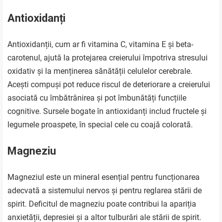
Antioxidanți
Antioxidanții, cum ar fi vitamina C, vitamina E și beta-
carotenul, ajută la protejarea creierului împotriva stresului
oxidativ și la menținerea sănătății celulelor cerebrale.
Acești compuși pot reduce riscul de deteriorare a creierului
asociată cu îmbătrânirea și pot îmbunătăți funcțiile
cognitive. Sursele bogate în antioxidanți includ fructele și
legumele proaspete, în special cele cu coajă colorată.
Magneziu
Magneziul este un mineral esențial pentru funcționarea
adecvată a sistemului nervos și pentru reglarea stării de
spirit. Deficitul de magneziu poate contribui la apariția
anxietății, depresiei și a altor tulburări ale stării de spirit.