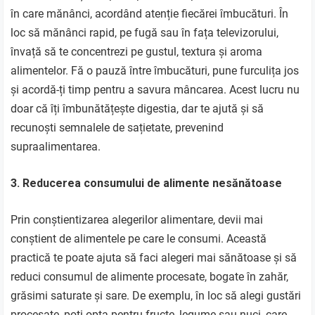
în care mănânci, acordând atenție fiecărei îmbucături. În
loc să mănânci rapid, pe fugă sau în fața televizorului,
învață să te concentrezi pe gustul, textura și aroma
alimentelor. Fă o pauză între îmbucături, pune furculița jos
și acordă-ți timp pentru a savura mâncarea. Acest lucru nu
doar că îți îmbunătățește digestia, dar te ajută și să
recunoști semnalele de sațietate, prevenind
supraalimentarea.
3. Reducerea consumului de alimente nesănătoase
Prin conștientizarea alegerilor alimentare, devii mai
conștient de alimentele pe care le consumi. Această
practică te poate ajuta să faci alegeri mai sănătoase și să
reduci consumul de alimente procesate, bogate în zahăr,
grăsimi saturate și sare. De exemplu, în loc să alegi gustări
procesate, poți opta pentru fructe, legume sau nuci, care