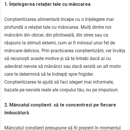
1. Înțelegerea relației tale cu mâncarea
Conștientizarea alimentară începe cu o înțelegere mai
profundă a relației tale cu mâncarea. Mulți dintre noi
mâncăm din obicei, din plictiseală, din stres sau ca
răspuns la stimuli externi, cum ar fi mirosul unui fel de
mâncare delicios. Prin practicarea conștientizării, vei învăța
să recunoști aceste motive și să te întrebi dacă ai cu
adevărat nevoie să mănânci sau dacă există un alt motiv
care te determină să te îndrepți spre frigider.
Conștientizarea te ajută să faci alegeri mai informate,
bazate pe nevoile reale ale corpului tău, nu pe impulsuri.
2. Mâncatul conștient: să te concentrezi pe fiecare
îmbucătură
Mâncatul conștient presupune să fii prezent în momentul