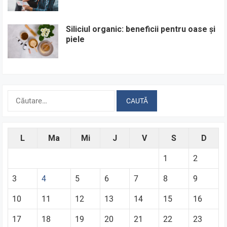
Siliciul organic: beneficii pentru oase și
piele
Caută
după:
L
Ma
Mi
J
V
S
D
1
2
3
4
5
6
7
8
9
10
11
12
13
14
15
16
17
18
19
20
21
22
23