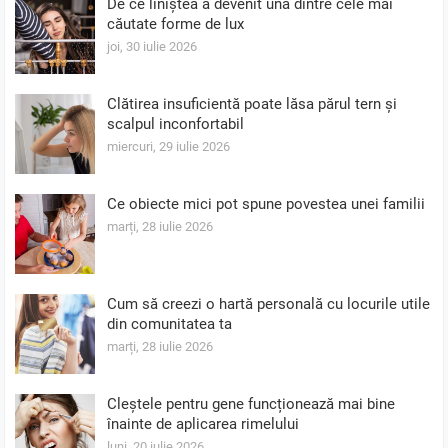
De ce liniștea a devenit una dintre cele mai
căutate forme de lux
joi, 30 iulie 2026
Clătirea insuficientă poate lăsa părul tern și
scalpul inconfortabil
miercuri, 29 iulie 2026
Ce obiecte mici pot spune povestea unei familii
marți, 28 iulie 2026
Cum să creezi o hartă personală cu locurile utile
din comunitatea ta
marți, 28 iulie 2026
Cleștele pentru gene funcționează mai bine
înainte de aplicarea rimelului
luni, 20 iulie 2026